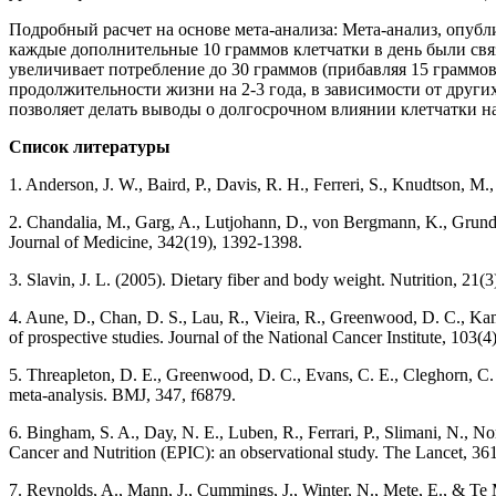
Подробный расчет на основе мета-анализа: Мета-анализ, опубл
каждые дополнительные 10 граммов клетчатки в день были свя
увеличивает потребление до 30 граммов (прибавляя 15 граммо
продолжительности жизни на 2-3 года, в зависимости от други
позволяет делать выводы о долгосрочном влиянии клетчатки на
Список литературы
1. Anderson, J. W., Baird, P., Davis, R. H., Ferreri, S., Knudtson, M.
2. Chandalia, M., Garg, A., Lutjohann, D., von Bergmann, K., Grundy, 
Journal of Medicine, 342(19), 1392-1398.
3. Slavin, J. L. (2005). Dietary fiber and body weight. Nutrition, 21(3
4. Aune, D., Chan, D. S., Lau, R., Vieira, R., Greenwood, D. C., Kamp
of prospective studies. Journal of the National Cancer Institute, 103(4
5. Threapleton, D. E., Greenwood, D. C., Evans, C. E., Cleghorn, C. L
meta-analysis. BMJ, 347, f6879.
6. Bingham, S. A., Day, N. E., Luben, R., Ferrari, P., Slimani, N., Nor
Cancer and Nutrition (EPIC): an observational study. The Lancet, 3
7. Reynolds, A., Mann, J., Cummings, J., Winter, N., Mete, E., & Te