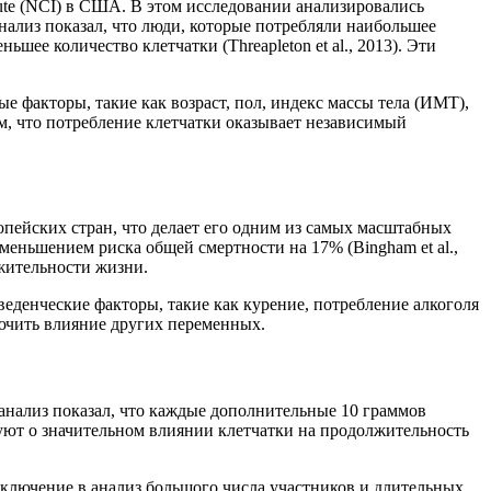
tute (NCI) в США. В этом исследовании анализировались
 анализ показал, что люди, которые потребляли наибольшее
шее количество клетчатки (Threapleton et al., 2013). Эти
 факторы, такие как возраст, пол, индекс массы тела (ИМТ),
ом, что потребление клетчатки оказывает независимый
европейских стран, что делает его одним из самых масштабных
меньшением риска общей смертности на 17% (Bingham et al.,
лжительности жизни.
еденческие факторы, такие как курение, потребление алкоголя
лючить влияние других переменных.
 анализ показал, что каждые дополнительные 10 граммов
твуют о значительном влиянии клетчатки на продолжительность
Включение в анализ большого числа участников и длительных