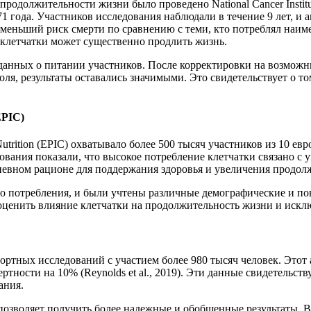
продолжительности жизни было проведено National Cancer Insti
 71 года. Участников исследования наблюдали в течение 9 лет, и
меньший риск смерти по сравнению с теми, кто потреблял наимень
 клетчатки может существенно продлить жизнь.
данных о питании участников. После корректировки на возможные
оля, результаты оставались значимыми. Это свидетельствует о т
EPIC)
d Nutrition (EPIC) охватывало более 500 тысяч участников из 10 
ования показали, что высокое потребление клетчатки связано с у
едневном рационе для поддержания здоровья и увеличения продо
 потребления, и были учтены различные демографические и пов
 оценить влияние клетчатки на продолжительность жизни и иск
ортных исследований с участием более 980 тысяч человек. Этот
ртности на 10% (Reynolds et al., 2019). Эти данные свидетельс
ания.
позволяет получить более надежные и обобщенные результаты. 