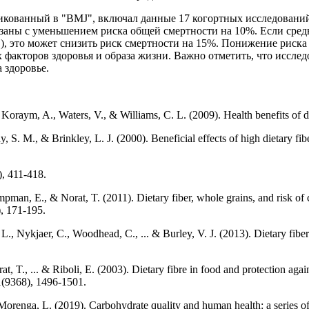
икованный в "BMJ", включал данные 17 когортных исследований с
заны с уменьшением риска общей смертности на 10%. Если средн
в), это может снизить риск смертности на 15%. Понижение риск
х факторов здоровья и образа жизни. Важно отметить, что иссл
 здоровье.
, Koraym, A., Waters, V., & Williams, C. L. (2009). Health benefits of d
S. M., & Brinkley, L. J. (2000). Beneficial effects of high dietary fib
), 411-418.
man, E., & Norat, T. (2011). Dietary fiber, whole grains, and risk of 
), 171-195.
., Nykjaer, C., Woodhead, C., ... & Burley, V. J. (2013). Dietary fiber
at, T., ... & Riboli, E. (2003). Dietary fibre in food and protection aga
61(9368), 1496-1501.
 Morenga, L. (2019). Carbohydrate quality and human health: a series o