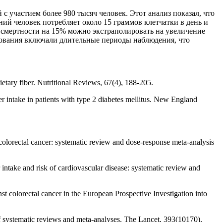
 участием более 980 тысяч человек. Этот анализ показал, что
ий человек потребляет около 15 граммов клетчатки в день и
а смертности на 15% можно экстраполировать на увеличение
едования включали длительные периоды наблюдения, что
ietary fiber. Nutritional Reviews, 67(4), 188-205.
er intake in patients with type 2 diabetes mellitus. New England
colorectal cancer: systematic review and dose-response meta-analysis
 intake and risk of cardiovascular disease: systematic review and
inst colorectal cancer in the European Prospective Investigation into
f systematic reviews and meta-analyses. The Lancet, 393(10170),