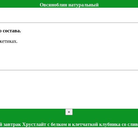
Овсяноблин натуральный
 состава.
кетиках.
×
й завтрак Хрустлайт с белком и клетчаткой клубника со сли