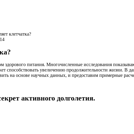
яет клетчатка?
114
ка?
м здорового питания. Многочисленные исследования показывают
т способствовать увеличению продолжительности жизни. В данн
вить на основе научных данных, и предоставим примерные расч
секрет активного долголетия.