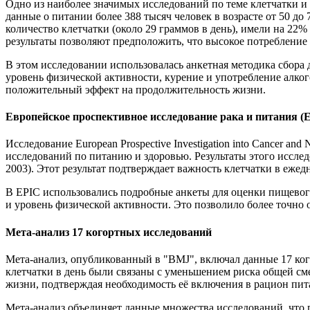
Одно из наиболее значимых исследований по теме клетчатки и 
данные о питании более 388 тысяч человек в возрасте от 50 до
количество клетчатки (около 29 граммов в день), имели на 22% 
результаты позволяют предположить, что высокое потребление
В этом исследовании использовалась анкетная методика сбора 
уровень физической активности, курение и употребление алког
положительный эффект на продолжительность жизни.
Европейское проспективное исследование рака и питания (
Исследование European Prospective Investigation into Cancer an
исследований по питанию и здоровью. Результаты этого исслед
2003). Этот результат подтверждает важность клетчатки в еж
В EPIC использовались подробные анкеты для оценки пищевого
и уровень физической активности. Это позволило более точно
Мета-анализ 17 когортных исследований
Мета-анализ, опубликованный в "BMJ", включал данные 17 ког
клетчатки в день были связаны с уменьшением риска общей сме
жизни, подтверждая необходимость её включения в рацион пит
Мета-анализ объединяет данные множества исследований, что 