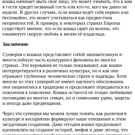
кошка начинает мыть своё лицо, это может означать, что к вам
в гости придёт незваный гость или кто-то, кого вы давно не
видели. В других случаях, если кошка ведёт себя нервно или
беспокойно, это может учитываться как предвестник
неприятностей. К примеру, в некоторых странах Европы
существует мнение, что если кошка сядет на колени, это
ознаменует скорую любовь в жизни её владельца.
Заключение
Суеверия о кошках представляют собой занимательную и
многослойную часть культурного феномена во многих
странах. Эти верования не только показывают, как кошки
интерпретируются в различных культурах, но и как они
отражают глубинные человеческие страхи и надежды. Хотя
многие из этих суеверий не имеют научного обоснования,
они укоренились в традициях и продолжают передаваться из
поколения в поколение. Кошки остаются не только любимыми
питомцами во многих семьях, но и символами удачи, защиты
и иногда даже предвещания.
Через эти суеверия мы можем лучше понять, как различия в
культуре и восприятии формируют наше отношение к этим
загадочным созданиям. Даже сегодня кошки продолжают
вдохновлять на создание историй, мифов и даже легенд, что