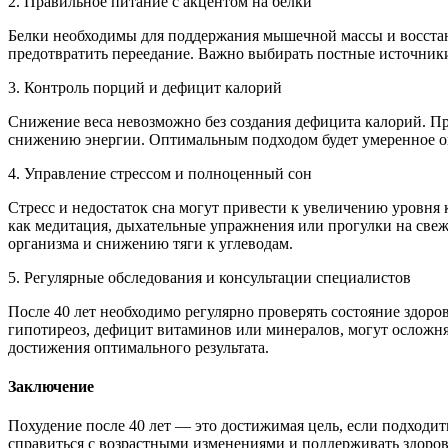
2. Правильное питание с акцентом на белки
Белки необходимы для поддержания мышечной массы и восстан
предотвратить переедание. Важно выбирать постные источники
3. Контроль порций и дефицит калорий
Снижение веса невозможно без создания дефицита калорий. Пр
снижению энергии. Оптимальным подходом будет умеренное огр
4. Управление стрессом и полноценный сон
Стресс и недостаток сна могут привести к увеличению уровня 
как медитация, дыхательные упражнения или прогулки на свеж
организма и снижению тяги к углеводам.
5. Регулярные обследования и консультации специалистов
После 40 лет необходимо регулярно проверять состояние здоро
гипотиреоз, дефицит витаминов или минералов, могут осложня
достижения оптимального результата.
Заключение
Похудение после 40 лет — это достижимая цель, если подходит
справиться с возрастными изменениями и поддерживать здоровы