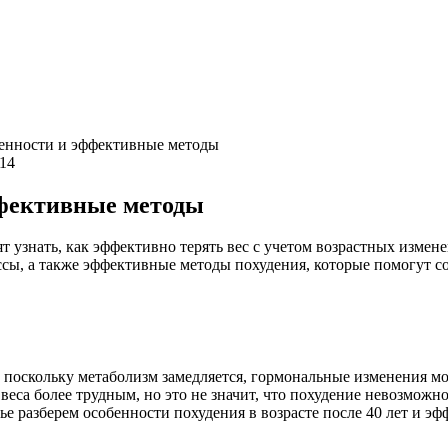
обенности и эффективные методы
114
эффективные методы
тят узнать, как эффективно терять вес с учетом возрастных изме
ы, а также эффективные методы похудения, которые помогут сох
 поскольку метаболизм замедляется, гормональные изменения мо
еса более трудным, но это не значит, что похудение невозможн
тье разберем особенности похудения в возрасте после 40 лет и э