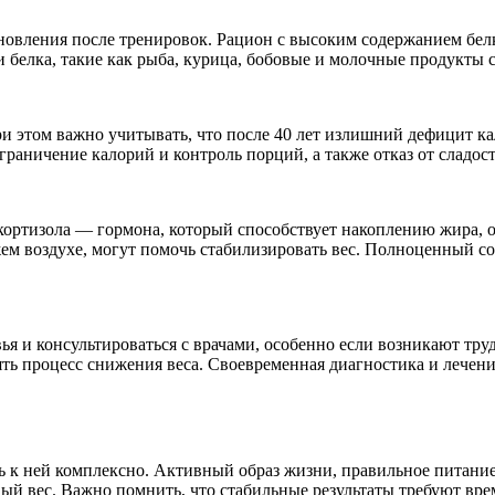
овления после тренировок. Рацион с высоким содержанием белка
 белка, такие как рыба, курица, бобовые и молочные продукты 
и этом важно учитывать, что после 40 лет излишний дефицит к
аничение калорий и контроль порций, а также отказ от сладос
кортизола — гормона, который способствует накоплению жира, о
ем воздухе, могут помочь стабилизировать вес. Полноценный со
вья и консультироваться с врачами, особенно если возникают тр
ть процесс снижения веса. Своевременная диагностика и лечени
ь к ней комплексно. Активный образ жизни, правильное питание
й вес. Важно помнить, что стабильные результаты требуют врем