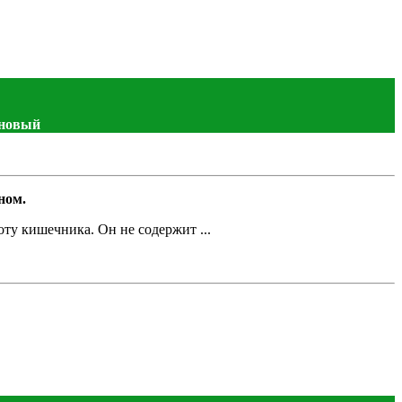
ановый
ном.
оту кишечника. Он не содержит ...