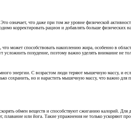
 Это означает, что даже при том же уровне физической активнос
одимо корректировать рацион и добавлять больше физических на
 что может способствовать накоплению жира, особенно в област
ут усложнить похудение, поэтому важно уделять внимание не то
много энергии. С возрастом люди теряют мышечную массу, и ес
ько сохранить, но и нарастить мышечную массу, что важно для п
орять обмен веществ и способствуют сжиганию калорий. Для до
ег, плавание или йога. Такие упражнения не только ускоряют пр