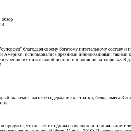
 обзор
114
к "суперфуд" благодаря своему богатому питательному составу и
й Америки, использовались древними цивилизациями, такими ка
 изучению их питательной ценности и влияния на здоровье. В д
й.
ый включает высокое содержание клетчатки, белка, омега-3 жи
ства.
ов продукта, что делает их одним из лучших источников диетич
едотвращению запоров (Vuksan, V. et al., 2010). Высокое содер