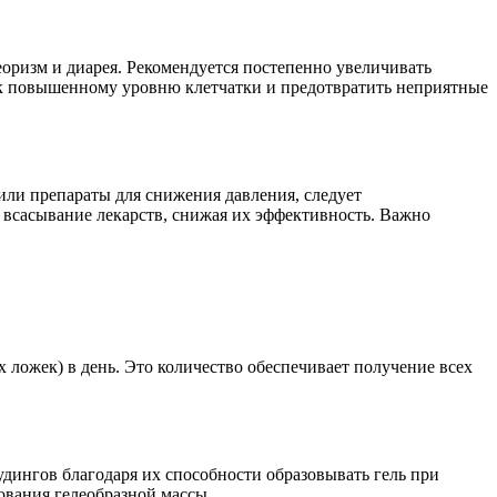
еоризм и диарея. Рекомендуется постепенно увеличивать
ся к повышенному уровню клетчатки и предотвратить неприятные
или препараты для снижения давления, следует
ть всасывание лекарств, снижая их эффективность. Важно
х ложек) в день. Это количество обеспечивает получение всех
удингов благодаря их способности образовывать гель при
зования гелеобразной массы.