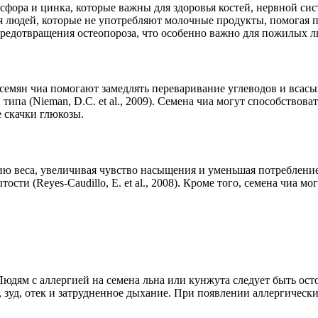
ра и цинка, которые важны для здоровья костей, нервной системы
я людей, которые не употребляют молочные продукты, помогая п
редотвращения остеопороза, что особенно важно для пожилых 
семян чиа помогают замедлять переваривание углеводов и всасы
 типа (Nieman, D.C. et al., 2009). Семена чиа могут способство
е скачки глюкозы.
нию веса, увеличивая чувство насыщения и уменьшая потреблени
сти (Reyes-Caudillo, E. et al., 2008). Кроме того, семена чиа 
 Людям с аллергией на семена льна или кунжута следует быть ос
зуд, отек и затрудненное дыхание. При появлении аллергически