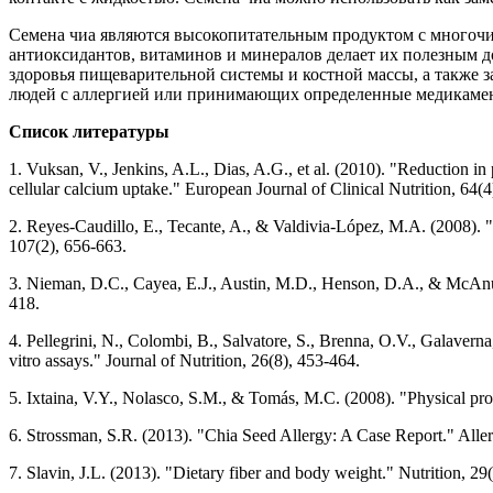
Семена чиа являются высокопитательным продуктом с многочи
антиоксидантов, витаминов и минералов делает их полезным до
здоровья пищеварительной системы и костной массы, а также з
людей с аллергией или принимающих определенные медикаме
Список литературы
1. Vuksan, V., Jenkins, A.L., Dias, A.G., et al. (2010). "Reduction in
cellular calcium uptake." European Journal of Clinical Nutrition, 64(4
2. Reyes-Caudillo, E., Tecante, A., & Valdivia-López, M.A. (2008). "
107(2), 656-663.
3. Nieman, D.C., Cayea, E.J., Austin, M.D., Henson, D.A., & McAnulty
418.
4. Pellegrini, N., Colombi, B., Salvatore, S., Brenna, O.V., Galaverna
vitro assays." Journal of Nutrition, 26(8), 453-464.
5. Ixtaina, V.Y., Nolasco, S.M., & Tomás, M.C. (2008). "Physical prop
6. Strossman, S.R. (2013). "Chia Seed Allergy: A Case Report." Alle
7. Slavin, J.L. (2013). "Dietary fiber and body weight." Nutrition, 29