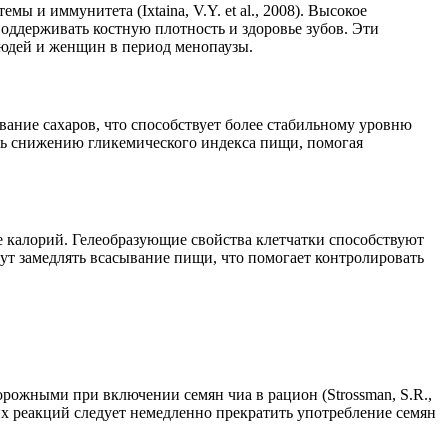
 и иммунитета (Ixtaina, V.Y. et al., 2008). Высокое
оддерживать костную плотность и здоровье зубов. Эти
людей и женщин в период менопаузы.
вание сахаров, что способствует более стабильному уровню
вать снижению гликемического индекса пищи, помогая
е калорий. Гелеобразующие свойства клетчатки способствуют
могут замедлять всасывание пищи, что помогает контролировать
торожными при включении семян чиа в рацион (Strossman, S.R.,
х реакций следует немедленно прекратить употребление семян