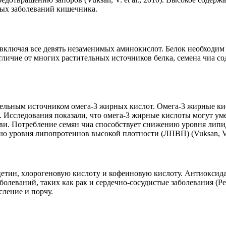
ных заболеваний кишечника.
, включая все девять незаменимых аминокислот. Белок необходи
В отличие от многих растительных источников белка, семена чиа 
тельным источником омега-3 жирных кислот. Омега-3 жирные к
09). Исследования показали, что омега-3 жирные кислоты могут у
ви. Потребление семян чиа способствует снижению уровня липи
 уровня липопротеинов высокой плотности (ЛПВП) (Vuksan, V. et
цетин, хлорогеновую кислоту и кофеиновую кислоту. Антиокси
еваний, таких как рак и сердечно-сосудистые заболевания (Pelle
сление и порчу.