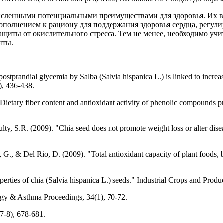
сленными потенциальными преимуществами для здоровья. Их выс
полнением к рациону для поддержания здоровья сердца, регулир
ащиты от окислительного стресса. Тем не менее, необходимо уч
нты.
 postprandial glycemia by Salba (Salvia hispanica L.) is linked to incre
), 436-438.
Dietary fiber content and antioxidant activity of phenolic compounds p
, S.R. (2009). "Chia seed does not promote weight loss or alter diseas
, G., & Del Rio, D. (2009). "Total antioxidant capacity of plant foods, 
erties of chia (Salvia hispanica L.) seeds." Industrial Crops and Produ
rgy & Asthma Proceedings, 34(1), 70-72.
(7-8), 678-681.