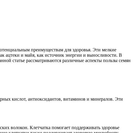
 потенциальным преимуществам для здоровья. Эти мелкие
к ацтеки и майя, как источник энергии и выносливости. В
анной статье рассматриваются различные аспекты пользы семян
рных кислот, антиоксидантов, витаминов и минералов. Эти
еских волокон. Клетчатка помогает поддерживать здоровье
жание клетчатки также поддерживает здоровую микробиоту