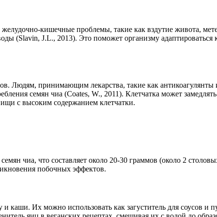
ь желудочно-кишечные проблемы, такие как вздутие живота, мет
воды (Slavin, J.L., 2013). Это поможет организму адаптировать
ов. Людям, принимающим лекарства, такие как антикоагулянты 
ебления семян чиа (Coates, W., 2011). Клетчатка может замедля
пищи с высоким содержанием клетчатки.
емян чиа, что составляет около 20-30 граммов (около 2 столовы
зникновения побочных эффектов.
у и каши. Их можно использовать как загуститель для соусов и п
енитель яиц в веганских рецептах, смешивая их с водой до обра