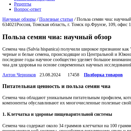
Рецепты
Вопрос-ответ
Научные обзоры
/
Полезные статьи
/
Польза семян чиа: научный
634021
Россия, Томская область, г. Томск
пр.Фрунзе, 109, офис 
Польза семян чиа: научный обзор
Семена чиа (Salvia hispanica) получили широкое признание ка
черные и белые семена, происходящие из Центральной и Южно
последние годы научное сообщество уделяет большое внимание
чиа для здоровья на основе современных научных исследовани
Антон Черников
23.08.2024
17458
Подборка товаров
Питательная ценность и польза семян чиа
Семена чиа обладают уникальным питательным профилем, котор
компоненты обуславливают их многочисленные полезные свой
1. Клетчатка и здоровье пищеварительной системы
Семена чиа содержат около 34 граммов клетчатки на 100 грамм
пищеварительной системы, способствуя регулярному стулу и пр