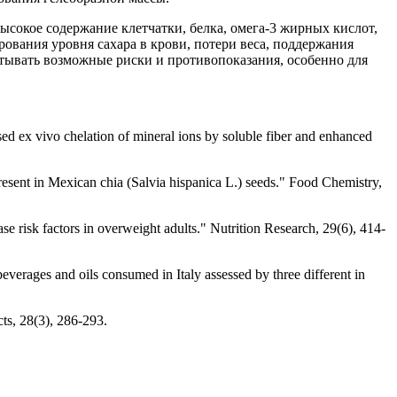
окое содержание клетчатки, белка, омега-3 жирных кислот,
ования уровня сахара в крови, потери веса, поддержания
итывать возможные риски и противопоказания, особенно для
ased ex vivo chelation of mineral ions by soluble fiber and enhanced
resent in Mexican chia (Salvia hispanica L.) seeds." Food Chemistry,
e risk factors in overweight adults." Nutrition Research, 29(6), 414-
beverages and oils consumed in Italy assessed by three different in
cts, 28(3), 286-293.