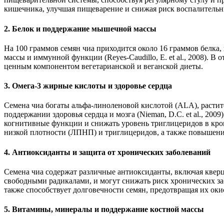
кишечника, улучшая пищеварение и снижая риск воспалитель
2. Белок и поддержание мышечной массы
На 100 граммов семян чиа приходится около 16 граммов белка
массы и иммунной функции (Reyes-Caudillo, E. et al., 2008). 
ценным компонентом вегетарианской и веганской диеты.
3. Омега-3 жирные кислоты и здоровье сердца
Семена чиа богаты альфа-линоленовой кислотой (ALA), расти
поддержании здоровья сердца и мозга (Nieman, D.C. et al., 20
когнитивные функции и снижать уровень триглицеридов в кро
низкой плотности (ЛПНП) и триглицеридов, а также повышению
4. Антиоксиданты и защита от хронических заболеваний
Семена чиа содержат различные антиоксиданты, включая квер
свободными радикалами, и могут снижать риск хронических забол
также способствует долговечности семян, предотвращая их оки
5. Витамины, минералы и поддержание костной массы