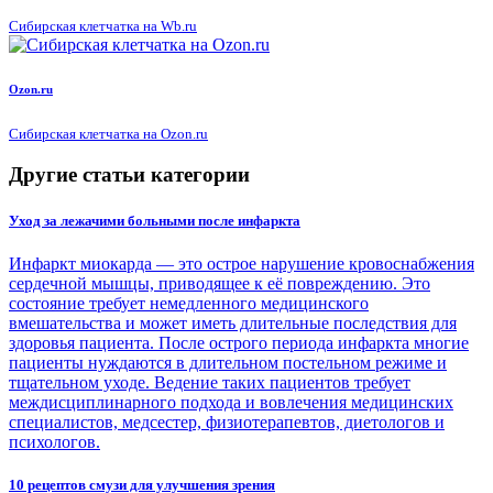
Сибирская клетчатка на Wb.ru
Ozon.ru
Сибирская клетчатка на Ozon.ru
Другие статьи категории
Уход за лежачими больными после инфаркта
Инфаркт миокарда — это острое нарушение кровоснабжения
сердечной мышцы, приводящее к её повреждению. Это
состояние требует немедленного медицинского
вмешательства и может иметь длительные последствия для
здоровья пациента. После острого периода инфаркта многие
пациенты нуждаются в длительном постельном режиме и
тщательном уходе. Ведение таких пациентов требует
междисциплинарного подхода и вовлечения медицинских
специалистов, медсестер, физиотерапевтов, диетологов и
психологов.
10 рецептов смузи для улучшения зрения