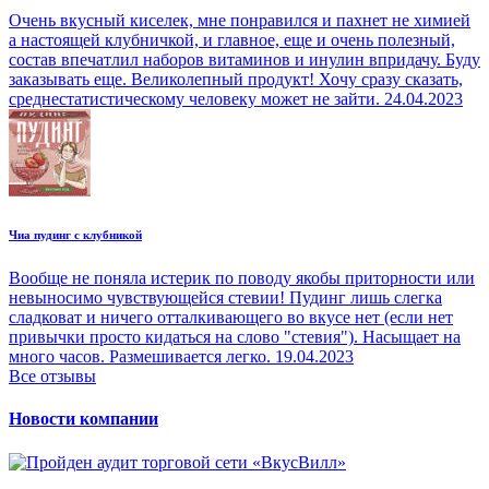
Очень вкусный киселек, мне понравился и пахнет не химией
а настоящей клубничкой, и главное, еще и очень полезный,
состав впечатлил наборов витаминов и инулин впридачу. Буду
заказывать еще. Великолепный продукт! Хочу сразу сказать,
среднестатистическому человеку может не зайти.
24.04.2023
Чиа пудинг с клубникой
Вообще не поняла истерик по поводу якобы приторности или
невыносимо чувствующейся стевии! Пудинг лишь слегка
сладковат и ничего отталкивающего во вкусе нет (если нет
привычки просто кидаться на слово "стевия"). Насыщает на
много часов. Размешивается легко.
19.04.2023
Все отзывы
Новости компании