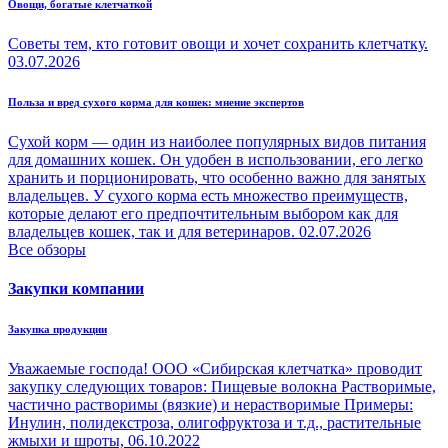
Овощи, богатые клетчаткой
Советы тем, кто готовит овощи и хочет сохранить клетчатку.
03.07.2026
Польза и вред сухого корма для кошек: мнение экспертов
Сухой корм — один из наиболее популярных видов питания
для домашних кошек. Он удобен в использовании, его легко
хранить и порционировать, что особенно важно для занятых
владельцев. У сухого корма есть множество преимуществ,
которые делают его предпочтительным выбором как для
владельцев кошек, так и для ветеринаров.
02.07.2026
Все обзоры
Закупки компании
Закупка продукции
Уважаемые господа! ООО «Сибирская клетчатка» проводит
закупку следующих товаров: Пищевые волокна Растворимые,
частично растворимы (вязкие) и нерастворимые Примеры:
Инулин, полидекстроза, олигофруктоза и т.д., растительные
жмыхи и шроты,
06.10.2022