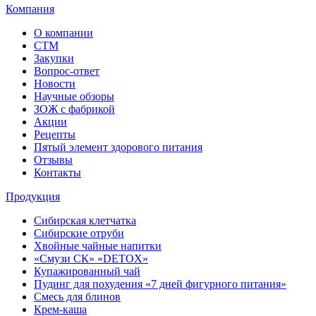
Компания
О компании
СТМ
Закупки
Вопрос-ответ
Новости
Научные обзоры
ЗОЖ с фабрикой
Акции
Рецепты
Пятый элемент здорового питания
Отзывы
Контакты
Продукция
Сибирская клетчатка
Сибирские отруби
Хвойные чайные напитки
«Смузи СК» «DETOX»
Купажированный чай
Пудинг для похудения «7 дней фигурного питания»
Смесь для блинов
Крем-каша