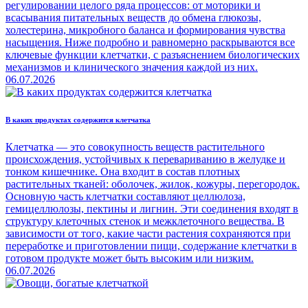
регулировании целого ряда процессов: от моторики и
всасывания питательных веществ до обмена глюкозы,
холестерина, микробного баланса и формирования чувства
насыщения. Ниже подробно и равномерно раскрываются все
ключевые функции клетчатки, с разъяснением биологических
механизмов и клинического значения каждой из них.
06.07.2026
В каких продуктах содержится клетчатка
Клетчатка — это совокупность веществ растительного
происхождения, устойчивых к перевариванию в желудке и
тонком кишечнике. Она входит в состав плотных
растительных тканей: оболочек, жилок, кожуры, перегородок.
Основную часть клетчатки составляют целлюлоза,
гемицеллюлозы, пектины и лигнин. Эти соединения входят в
структуру клеточных стенок и межклеточного вещества. В
зависимости от того, какие части растения сохраняются при
переработке и приготовлении пищи, содержание клетчатки в
готовом продукте может быть высоким или низким.
06.07.2026