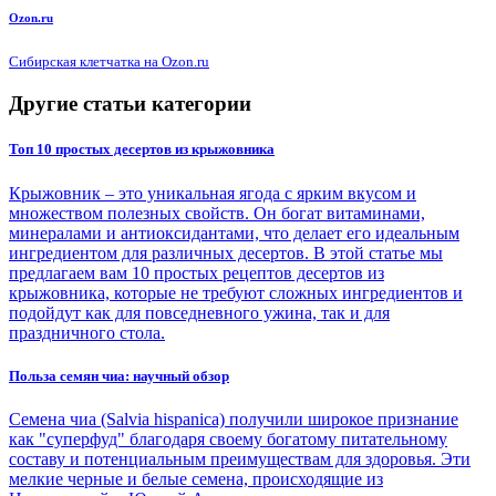
Ozon.ru
Сибирская клетчатка на Ozon.ru
Другие статьи категории
Топ 10 простых десертов из крыжовника
Крыжовник – это уникальная ягода с ярким вкусом и
множеством полезных свойств. Он богат витаминами,
минералами и антиоксидантами, что делает его идеальным
ингредиентом для различных десертов. В этой статье мы
предлагаем вам 10 простых рецептов десертов из
крыжовника, которые не требуют сложных ингредиентов и
подойдут как для повседневного ужина, так и для
праздничного стола.
Польза семян чиа: научный обзор
Семена чиа (Salvia hispanica) получили широкое признание
как "суперфуд" благодаря своему богатому питательному
составу и потенциальным преимуществам для здоровья. Эти
мелкие черные и белые семена, происходящие из