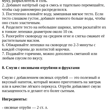
муку, разрыхлитель и соль.
2. Добавьте натёртый сыр в смесь и тщательно перемешайте,
чтобы сыр равномерно распределился.
3. Постепенно вливайте воду, замешивая мягкое тесто. Если
тесто слишком густое, добавьте немного больше воды, чтобы
оно стало эластичным.
4. Разделите тесто на небольшие шарики, затем раскатайте их
в тонкие лепешки диаметром около 10 см.
5. Разогрейте сковороду на среднем огне и слегка смажьте её
растительным маслом.
6. Обжаривайте лепешки на сковороде по 2-3 минуты с
каждой стороны до золотистой корочки.
7. Подавайте горячими, можно дополнить сметаной или
любым соусом по вкусу.
8. Смузи с овсяными отрубями и фруктами
Смузи с добавлением овсяных отрубей — это полезный и
вкусный напиток, который можно приготовить на завтрак
или в качестве лёгкого перекуса. Отруби добавляют смузи
насыщенность и делают его более сытным.
Ингредиенты:
- овсяные отруби — 2 ст. л.