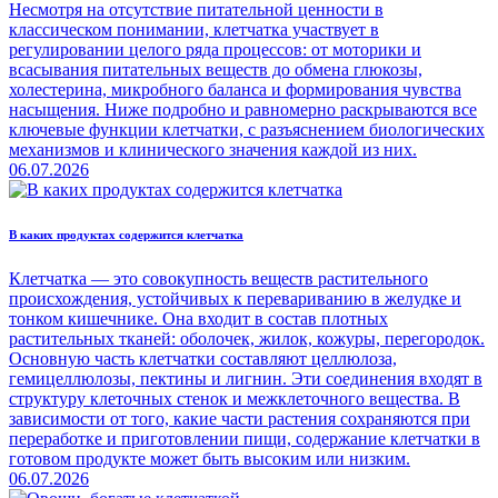
Несмотря на отсутствие питательной ценности в
классическом понимании, клетчатка участвует в
регулировании целого ряда процессов: от моторики и
всасывания питательных веществ до обмена глюкозы,
холестерина, микробного баланса и формирования чувства
насыщения. Ниже подробно и равномерно раскрываются все
ключевые функции клетчатки, с разъяснением биологических
механизмов и клинического значения каждой из них.
06.07.2026
В каких продуктах содержится клетчатка
Клетчатка — это совокупность веществ растительного
происхождения, устойчивых к перевариванию в желудке и
тонком кишечнике. Она входит в состав плотных
растительных тканей: оболочек, жилок, кожуры, перегородок.
Основную часть клетчатки составляют целлюлоза,
гемицеллюлозы, пектины и лигнин. Эти соединения входят в
структуру клеточных стенок и межклеточного вещества. В
зависимости от того, какие части растения сохраняются при
переработке и приготовлении пищи, содержание клетчатки в
готовом продукте может быть высоким или низким.
06.07.2026