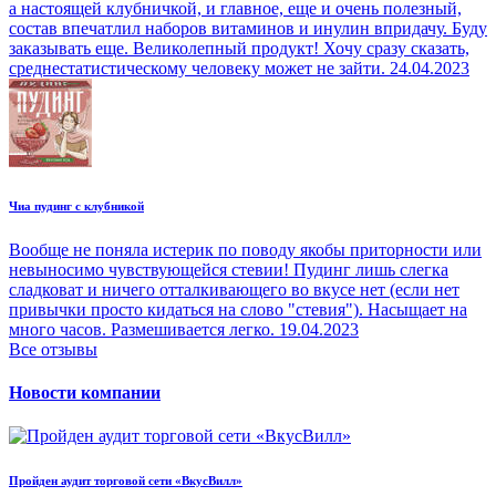
а настоящей клубничкой, и главное, еще и очень полезный,
состав впечатлил наборов витаминов и инулин впридачу. Буду
заказывать еще. Великолепный продукт! Хочу сразу сказать,
среднестатистическому человеку может не зайти.
24.04.2023
Чиа пудинг с клубникой
Вообще не поняла истерик по поводу якобы приторности или
невыносимо чувствующейся стевии! Пудинг лишь слегка
сладковат и ничего отталкивающего во вкусе нет (если нет
привычки просто кидаться на слово "стевия"). Насыщает на
много часов. Размешивается легко.
19.04.2023
Все отзывы
Новости компании
Пройден аудит торговой сети «ВкусВилл»