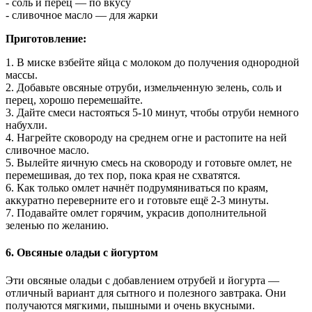
- соль и перец — по вкусу
- сливочное масло — для жарки
Приготовление:
1. В миске взбейте яйца с молоком до получения однородной
массы.
2. Добавьте овсяные отруби, измельченную зелень, соль и
перец, хорошо перемешайте.
3. Дайте смеси настояться 5-10 минут, чтобы отруби немного
набухли.
4. Нагрейте сковороду на среднем огне и растопите на ней
сливочное масло.
5. Вылейте яичную смесь на сковороду и готовьте омлет, не
перемешивая, до тех пор, пока края не схватятся.
6. Как только омлет начнёт подрумяниваться по краям,
аккуратно переверните его и готовьте ещё 2-3 минуты.
7. Подавайте омлет горячим, украсив дополнительной
зеленью по желанию.
6. Овсяные оладьи с йогуртом
Эти овсяные оладьи с добавлением отрубей и йогурта —
отличный вариант для сытного и полезного завтрака. Они
получаются мягкими, пышными и очень вкусными.