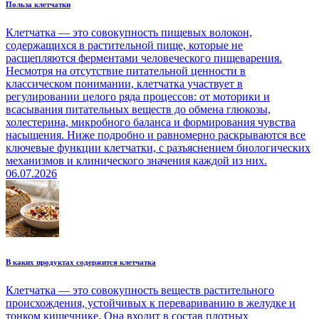
Польза клетчатки
Клетчатка — это совокупность пищевых волокон,
содержащихся в растительной пище, которые не
расщепляются ферментами человеческого пищеварения.
Несмотря на отсутствие питательной ценности в
классическом понимании, клетчатка участвует в
регулировании целого ряда процессов: от моторики и
всасывания питательных веществ до обмена глюкозы,
холестерина, микробного баланса и формирования чувства
насыщения. Ниже подробно и равномерно раскрываются все
ключевые функции клетчатки, с разъяснением биологических
механизмов и клинического значения каждой из них.
06.07.2026
В каких продуктах содержится клетчатка
Клетчатка — это совокупность веществ растительного
происхождения, устойчивых к перевариванию в желудке и
тонком кишечнике. Она входит в состав плотных