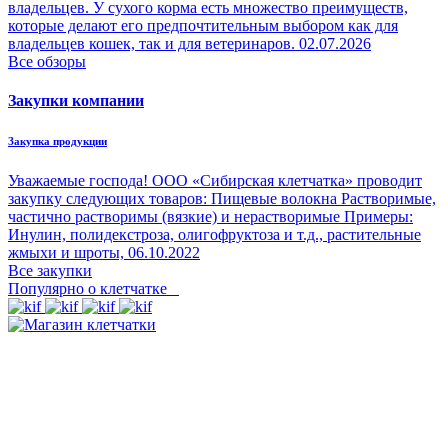
владельцев. У сухого корма есть множество преимуществ,
которые делают его предпочтительным выбором как для
владельцев кошек, так и для ветеринаров.
02.07.2026
Все обзоры
Закупки компании
Закупка продукции
Уважаемые господа! ООО «Сибирская клетчатка» проводит
закупку следующих товаров: Пищевые волокна Растворимые,
частично растворимы (вязкие) и нерастворимые Примеры:
Инулин, полидекстроза, олигофруктоза и т.д., растительные
жмыхи и шроты,
06.10.2022
Все закупки
Популярно о клетчатке