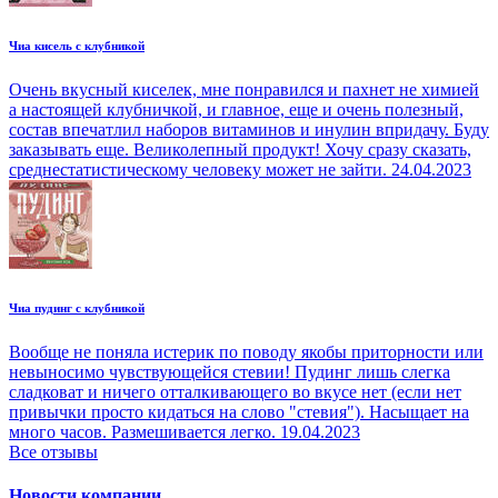
Чиа кисель с клубникой
Очень вкусный киселек, мне понравился и пахнет не химией
а настоящей клубничкой, и главное, еще и очень полезный,
состав впечатлил наборов витаминов и инулин впридачу. Буду
заказывать еще. Великолепный продукт! Хочу сразу сказать,
среднестатистическому человеку может не зайти.
24.04.2023
Чиа пудинг с клубникой
Вообще не поняла истерик по поводу якобы приторности или
невыносимо чувствующейся стевии! Пудинг лишь слегка
сладковат и ничего отталкивающего во вкусе нет (если нет
привычки просто кидаться на слово "стевия"). Насыщает на
много часов. Размешивается легко.
19.04.2023
Все отзывы
Новости компании