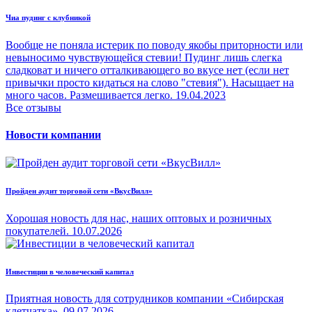
Чиа пудинг с клубникой
Вообще не поняла истерик по поводу якобы приторности или
невыносимо чувствующейся стевии! Пудинг лишь слегка
сладковат и ничего отталкивающего во вкусе нет (если нет
привычки просто кидаться на слово "стевия"). Насыщает на
много часов. Размешивается легко.
19.04.2023
Все отзывы
Новости компании
Пройден аудит торговой сети «ВкусВилл»
Хорошая новость для нас, наших оптовых и розничных
покупателей.
10.07.2026
Инвестиции в человеческий капитал
Приятная новость для сотрудников компании «Сибирская
клетчатка».
09.07.2026