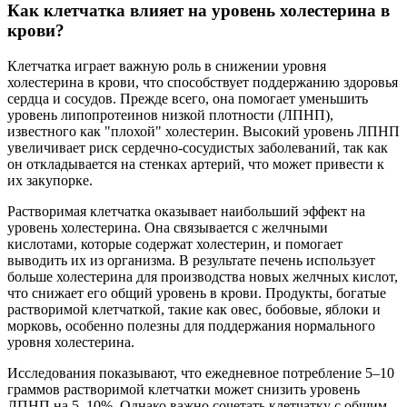
Как клетчатка влияет на уровень холестерина в
крови?
Клетчатка играет важную роль в снижении уровня
холестерина в крови, что способствует поддержанию здоровья
сердца и сосудов. Прежде всего, она помогает уменьшить
уровень липопротеинов низкой плотности (ЛПНП),
известного как "плохой" холестерин. Высокий уровень ЛПНП
увеличивает риск сердечно-сосудистых заболеваний, так как
он откладывается на стенках артерий, что может привести к
их закупорке.
Растворимая клетчатка оказывает наибольший эффект на
уровень холестерина. Она связывается с желчными
кислотами, которые содержат холестерин, и помогает
выводить их из организма. В результате печень использует
больше холестерина для производства новых желчных кислот,
что снижает его общий уровень в крови. Продукты, богатые
растворимой клетчаткой, такие как овес, бобовые, яблоки и
морковь, особенно полезны для поддержания нормального
уровня холестерина.
Исследования показывают, что ежедневное потребление 5–10
граммов растворимой клетчатки может снизить уровень
ЛПНП на 5–10%. Однако важно сочетать клетчатку с общим