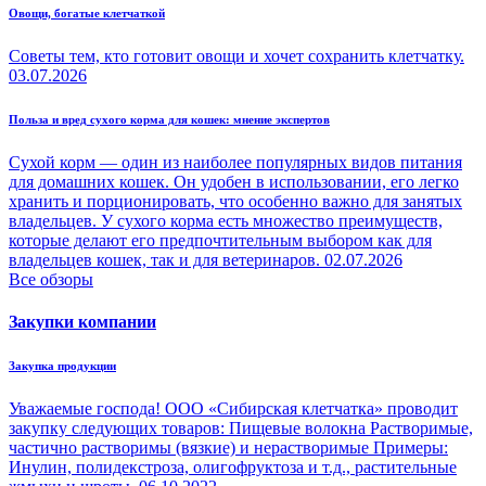
Овощи, богатые клетчаткой
Советы тем, кто готовит овощи и хочет сохранить клетчатку.
03.07.2026
Польза и вред сухого корма для кошек: мнение экспертов
Сухой корм — один из наиболее популярных видов питания
для домашних кошек. Он удобен в использовании, его легко
хранить и порционировать, что особенно важно для занятых
владельцев. У сухого корма есть множество преимуществ,
которые делают его предпочтительным выбором как для
владельцев кошек, так и для ветеринаров.
02.07.2026
Все обзоры
Закупки компании
Закупка продукции
Уважаемые господа! ООО «Сибирская клетчатка» проводит
закупку следующих товаров: Пищевые волокна Растворимые,
частично растворимы (вязкие) и нерастворимые Примеры:
Инулин, полидекстроза, олигофруктоза и т.д., растительные