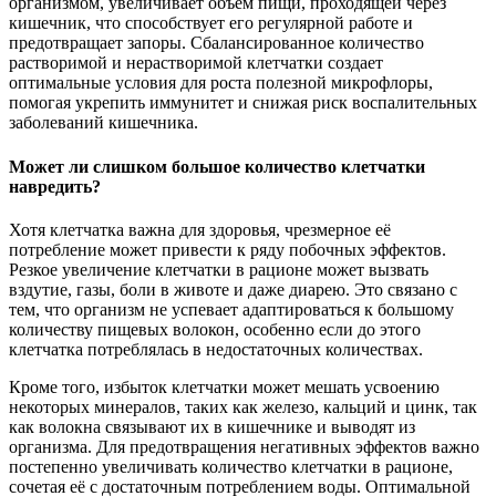
организмом, увеличивает объем пищи, проходящей через
кишечник, что способствует его регулярной работе и
предотвращает запоры. Сбалансированное количество
растворимой и нерастворимой клетчатки создает
оптимальные условия для роста полезной микрофлоры,
помогая укрепить иммунитет и снижая риск воспалительных
заболеваний кишечника.
Может ли слишком большое количество клетчатки
навредить?
Хотя клетчатка важна для здоровья, чрезмерное её
потребление может привести к ряду побочных эффектов.
Резкое увеличение клетчатки в рационе может вызвать
вздутие, газы, боли в животе и даже диарею. Это связано с
тем, что организм не успевает адаптироваться к большому
количеству пищевых волокон, особенно если до этого
клетчатка потреблялась в недостаточных количествах.
Кроме того, избыток клетчатки может мешать усвоению
некоторых минералов, таких как железо, кальций и цинк, так
как волокна связывают их в кишечнике и выводят из
организма. Для предотвращения негативных эффектов важно
постепенно увеличивать количество клетчатки в рационе,
сочетая её с достаточным потреблением воды. Оптимальной