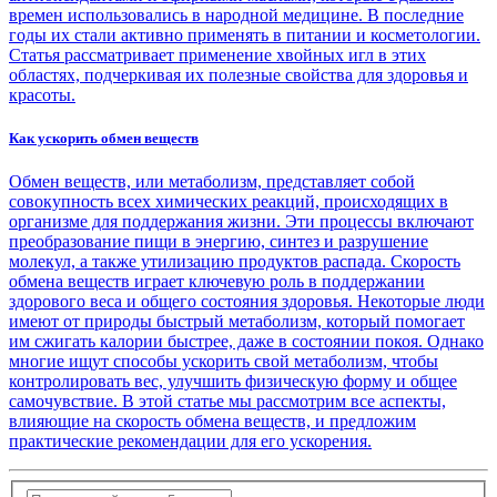
времен использовались в народной медицине. В последние
годы их стали активно применять в питании и косметологии.
Статья рассматривает применение хвойных игл в этих
областях, подчеркивая их полезные свойства для здоровья и
красоты.
Как ускорить обмен веществ
Обмен веществ, или метаболизм, представляет собой
совокупность всех химических реакций, происходящих в
организме для поддержания жизни. Эти процессы включают
преобразование пищи в энергию, синтез и разрушение
молекул, а также утилизацию продуктов распада. Скорость
обмена веществ играет ключевую роль в поддержании
здорового веса и общего состояния здоровья. Некоторые люди
имеют от природы быстрый метаболизм, который помогает
им сжигать калории быстрее, даже в состоянии покоя. Однако
многие ищут способы ускорить свой метаболизм, чтобы
контролировать вес, улучшить физическую форму и общее
самочувствие. В этой статье мы рассмотрим все аспекты,
влияющие на скорость обмена веществ, и предложим
практические рекомендации для его ускорения.