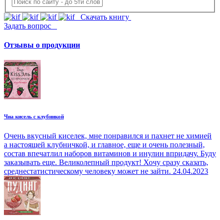
Скачать книгу
Задать вопрос
Отзывы о продукции
Чиа кисель с клубникой
Очень вкусный киселек, мне понравился и пахнет не химией
а настоящей клубничкой, и главное, еще и очень полезный,
состав впечатлил наборов витаминов и инулин впридачу. Буду
заказывать еще. Великолепный продукт! Хочу сразу сказать,
среднестатистическому человеку может не зайти.
24.04.2023