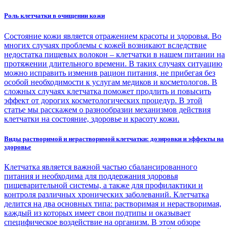
Роль клетчатки в очищении кожи
Состояние кожи является отражением красоты и здоровья. Во
многих случаях проблемы с кожей возникают вследствие
недостатка пищевых волокон – клетчатки в нашем питании на
протяжении длительного времени. В таких случаях ситуацию
можно исправить изменив рацион питания, не прибегая без
особой необходимости к услугам медиков и косметологов. В
сложных случаях клетчатка поможет продлить и повысить
эффект от дорогих косметологических процедур. В этой
статье мы расскажем о разнообразии механизмов действия
клетчатки на состояние, здоровье и красоту кожи.
Виды растворимой и нерастворимой клетчатки: дозировки и эффекты на
здоровье
Клетчатка является важной частью сбалансированного
питания и необходима для поддержания здоровья
пищеварительной системы, а также для профилактики и
контроля различных хронических заболеваний. Клетчатка
делится на два основных типа: растворимая и нерастворимая,
каждый из которых имеет свои подтипы и оказывает
специфическое воздействие на организм. В этом обзоре