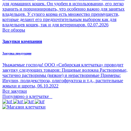
для домашних кошек. Он удобен в использовании, его легко
хранить и порционировать, что особенно важно для занятых
владельцев. У сухого корма есть множество преимуществ,
которые делают его предпочтительным выбором как для
владельцев кошек, так и для ветеринаров.
02.07.2026
Все обзоры
Закупки компании
Закупка продукции
Уважаемые господа! ООО «Сибирская клетчатка» проводит
закупку следующих товаров: Пищевые волокна Растворимые,
частично растворимы (вязкие) и нерастворимые Примеры:
Инулин, полидекстроза, олигофруктоза и т.д., растительные
жмыхи и шроты,
06.10.2022
Все закупки
Популярно о клетчатке