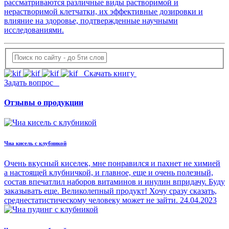
рассматриваются различные виды растворимой и
нерастворимой клетчатки, их эффективные дозировки и
влияние на здоровье, подтвержденные научными
исследованиями.
Скачать книгу
Задать вопрос
Отзывы о продукции
Чиа кисель с клубникой
Очень вкусный киселек, мне понравился и пахнет не химией
а настоящей клубничкой, и главное, еще и очень полезный,
состав впечатлил наборов витаминов и инулин впридачу. Буду
заказывать еще. Великолепный продукт! Хочу сразу сказать,
среднестатистическому человеку может не зайти.
24.04.2023