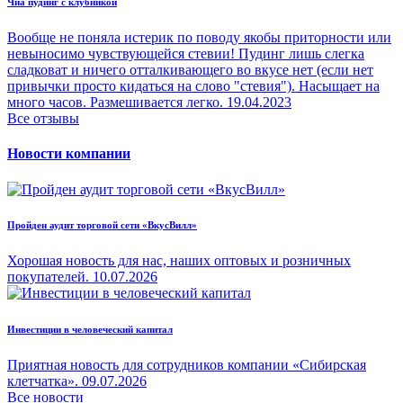
Чиа пудинг с клубникой
Вообще не поняла истерик по поводу якобы приторности или
невыносимо чувствующейся стевии! Пудинг лишь слегка
сладковат и ничего отталкивающего во вкусе нет (если нет
привычки просто кидаться на слово "стевия"). Насыщает на
много часов. Размешивается легко.
19.04.2023
Все отзывы
Новости компании
Пройден аудит торговой сети «ВкусВилл»
Хорошая новость для нас, наших оптовых и розничных
покупателей.
10.07.2026
Инвестиции в человеческий капитал
Приятная новость для сотрудников компании «Сибирская
клетчатка».
09.07.2026
Все новости