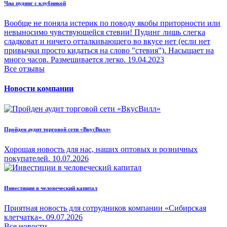
Чиа пудинг с клубникой
Вообще не поняла истерик по поводу якобы приторности или
невыносимо чувствующейся стевии! Пудинг лишь слегка
сладковат и ничего отталкивающего во вкусе нет (если нет
привычки просто кидаться на слово "стевия"). Насыщает на
много часов. Размешивается легко.
19.04.2023
Все отзывы
Новости компании
Пройден аудит торговой сети «ВкусВилл»
Хорошая новость для нас, наших оптовых и розничных
покупателей.
10.07.2026
Инвестиции в человеческий капитал
Приятная новость для сотрудников компании «Сибирская
клетчатка».
09.07.2026
Все новости