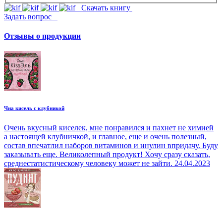
Скачать книгу
Задать вопрос
Отзывы о продукции
Чиа кисель с клубникой
Очень вкусный киселек, мне понравился и пахнет не химией
а настоящей клубничкой, и главное, еще и очень полезный,
состав впечатлил наборов витаминов и инулин впридачу. Буду
заказывать еще. Великолепный продукт! Хочу сразу сказать,
среднестатистическому человеку может не зайти.
24.04.2023