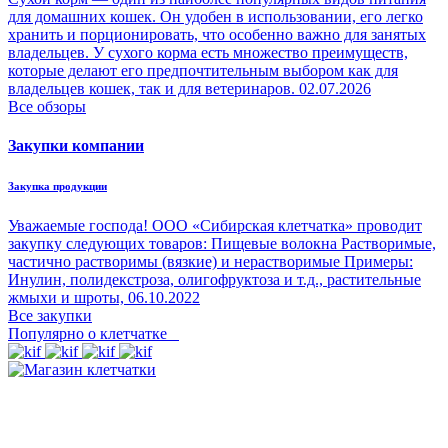
для домашних кошек. Он удобен в использовании, его легко
хранить и порционировать, что особенно важно для занятых
владельцев. У сухого корма есть множество преимуществ,
которые делают его предпочтительным выбором как для
владельцев кошек, так и для ветеринаров.
02.07.2026
Все обзоры
Закупки компании
Закупка продукции
Уважаемые господа! ООО «Сибирская клетчатка» проводит
закупку следующих товаров: Пищевые волокна Растворимые,
частично растворимы (вязкие) и нерастворимые Примеры:
Инулин, полидекстроза, олигофруктоза и т.д., растительные
жмыхи и шроты,
06.10.2022
Все закупки
Популярно о клетчатке