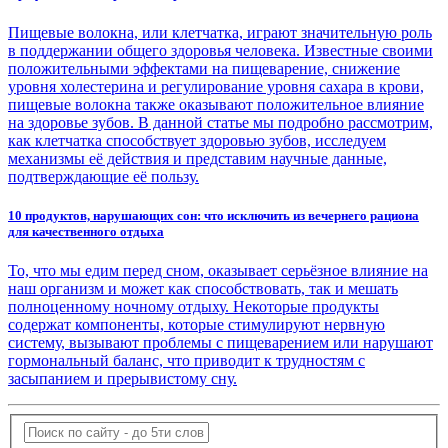
Пищевые волокна, или клетчатка, играют значительную роль
в поддержании общего здоровья человека. Известные своими
положительными эффектами на пищеварение, снижение
уровня холестерина и регулирование уровня сахара в крови,
пищевые волокна также оказывают положительное влияние
на здоровье зубов. В данной статье мы подробно рассмотрим,
как клетчатка способствует здоровью зубов, исследуем
механизмы её действия и представим научные данные,
подтверждающие её пользу.
10 продуктов, нарушающих сон: что исключить из вечернего рациона
для качественного отдыха
То, что мы едим перед сном, оказывает серьёзное влияние на
наш организм и может как способствовать, так и мешать
полноценному ночному отдыху. Некоторые продукты
содержат компоненты, которые стимулируют нервную
систему, вызывают проблемы с пищеварением или нарушают
гормональный баланс, что приводит к трудностям с
засыпанием и прерывистому сну.