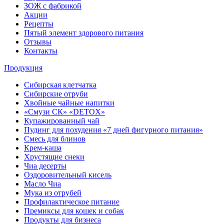
ЗОЖ с фабрикой
Акции
Рецепты
Пятый элемент здорового питания
Отзывы
Контакты
Продукция
Сибирская клетчатка
Сибирские отруби
Хвойные чайные напитки
«Смузи СК» «DETOX»
Купажированный чай
Пудинг для похудения «7 дней фигурного питания»
Смесь для блинов
Крем-каша
Хрустящие снеки
Чиа десерты
Оздоровительный кисель
Масло Чиа
Мука из отрубей
Профилактическое питание
Премиксы для кошек и собак
Продукты для бизнеса