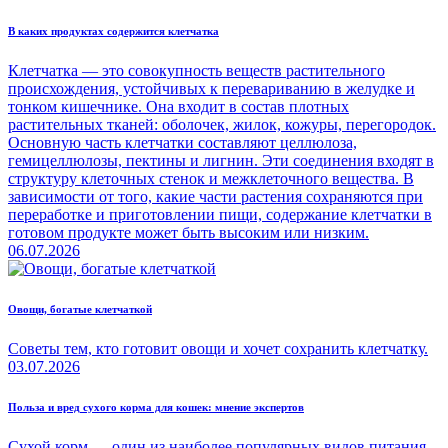
В каких продуктах содержится клетчатка
Клетчатка — это совокупность веществ растительного
происхождения, устойчивых к перевариванию в желудке и
тонком кишечнике. Она входит в состав плотных
растительных тканей: оболочек, жилок, кожуры, перегородок.
Основную часть клетчатки составляют целлюлоза,
гемицеллюлозы, пектины и лигнин. Эти соединения входят в
структуру клеточных стенок и межклеточного вещества. В
зависимости от того, какие части растения сохраняются при
переработке и приготовлении пищи, содержание клетчатки в
готовом продукте может быть высоким или низким.
06.07.2026
Овощи, богатые клетчаткой
Советы тем, кто готовит овощи и хочет сохранить клетчатку.
03.07.2026
Польза и вред сухого корма для кошек: мнение экспертов
Сухой корм — один из наиболее популярных видов питания