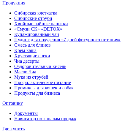
Продукция
Сибирская клетчатка
Сибирские отруби
Хвойные чайные напитки
«Смузи СК» «DETOX»
Купажированный чай
Пудинг для похудения «7 дней фигурного питания»
Смесь для блинов
Крем-каша
Хрустящие снеки
Чиа десерты
Оздоровительный кисель
Масло Чиа
Мука из отрубей
Профилактическое питание
Премиксы для кошек и собак
Продукты для бизнеса
Оптовику
Документы
Навигатор по каналам продаж
Где купить