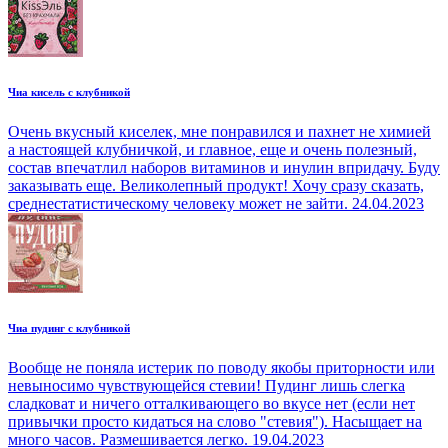
Чиа кисель с клубникой
Очень вкусный киселек, мне понравился и пахнет не химией
а настоящей клубничкой, и главное, еще и очень полезный,
состав впечатлил наборов витаминов и инулин впридачу. Буду
заказывать еще. Великолепный продукт! Хочу сразу сказать,
среднестатистическому человеку может не зайти.
24.04.2023
Чиа пудинг с клубникой
Вообще не поняла истерик по поводу якобы приторности или
невыносимо чувствующейся стевии! Пудинг лишь слегка
сладковат и ничего отталкивающего во вкусе нет (если нет
привычки просто кидаться на слово "стевия"). Насыщает на
много часов. Размешивается легко.
19.04.2023