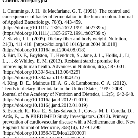
Список литературы
1. Cummings, J. H., & Macfarlane, G. T. (1991). The control and
consequences of bacterial fermentation in the human colon. Journal
of Applied Bacteriology, 70(6), 443-459.
[https://doi.org/10.1111/j.1365-2672.1991.tb02739.x]
(https://doi.org/10.1111/j.1365-2672.1991.tb02739.x)
2. Slavin, J. L. (2005). Dietary fiber and body weight. Nutrition,
21(3), 411-418. [https://doi.org/10.1016/j.nut.2004.08.018]
(https://doi.org/10.1016/j.nut.2004.08.018)
3. Birt, D. F., Boylston, T., Hendrich, S., Jane, J. L., Hollis, J., Li,
L., ... & Whitley, E. M. (2013). Resistant starch: promise for
improving human health. Advances in Nutrition, 4(6), 587-601.
[https://doi.org/10.3945/an.113.004325]
(https://doi.org/10.3945/an.113.004325)
4. King, D. E., Mainous III, A. G., & Lambourne, C. A. (2012).
Trends in dietary fiber intake in the United States, 1999–2008.
Journal of the Academy of Nutrition and Dietetics, 112(5), 642-648.
[https://doi.org/10.1016/j.jand.2012.01.019]
(https://doi.org/10.1016/j.jand.2012.01.019)
5. Estruch, R., Ros, E., Salas-Salvadó, J., Covas, M. I., Corella, D.,
Arós, F., ... & PREDIMED Study Investigators. (2013). Primary
prevention of cardiovascular disease with a Mediterranean diet. New
England Journal of Medicine, 368(14), 1279-1290.
[https://doi.org/10.1056/NEJMoa1200303]