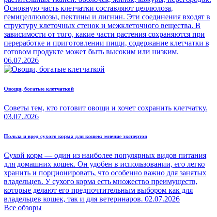
Основную часть клетчатки составляют целлюлоза,
гемицеллюлозы, пектины и лигнин. Эти соединения входят в
структуру клеточных стенок и межклеточного вещества. В
зависимости от того, какие части растения сохраняются при
переработке и приготовлении пищи, содержание клетчатки в
готовом продукте может быть высоким или низким.
06.07.2026
Овощи, богатые клетчаткой
Советы тем, кто готовит овощи и хочет сохранить клетчатку.
03.07.2026
Польза и вред сухого корма для кошек: мнение экспертов
Сухой корм — один из наиболее популярных видов питания
для домашних кошек. Он удобен в использовании, его легко
хранить и порционировать, что особенно важно для занятых
владельцев. У сухого корма есть множество преимуществ,
которые делают его предпочтительным выбором как для
владельцев кошек, так и для ветеринаров.
02.07.2026
Все обзоры