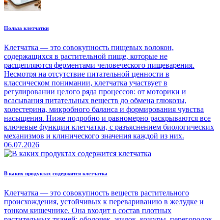
Польза клетчатки
Клетчатка — это совокупность пищевых волокон,
содержащихся в растительной пище, которые не
расщепляются ферментами человеческого пищеварения.
Несмотря на отсутствие питательной ценности в
классическом понимании, клетчатка участвует в
регулировании целого ряда процессов: от моторики и
всасывания питательных веществ до обмена глюкозы,
холестерина, микробного баланса и формирования чувства
насыщения. Ниже подробно и равномерно раскрываются все
ключевые функции клетчатки, с разъяснением биологических
механизмов и клинического значения каждой из них.
06.07.2026
В каких продуктах содержится клетчатка
Клетчатка — это совокупность веществ растительного
происхождения, устойчивых к перевариванию в желудке и
тонком кишечнике. Она входит в состав плотных
растительных тканей: оболочек, жилок, кожуры, перегородок.