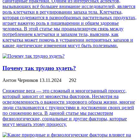
санитарные практики. Одним из интересных аспектов,
вызывающих всё большее внимание исследователей, является
роль клетчатки в регулировании запаха тела. Клетчатка,
которая содержится в разнообразных растительных продуктах,
играет важную роль в пищеварении и общем здоровье
человека. В этой статье мы проанализируем связь между
потреблением клетчатки и запахом тела, выясним, как
клетчатка может помочь в устранении неприятных запахов и
какие диетические изменения могут быть полезными.
Почему так трудно худеть?
Антон Черников
13.11.2024
292
Снижение веса — это сложный и многогранный процесс,
который зависит от множества факторов. Несмотря на
осведомленность о важности здорового образа жизни, многие
люди сталкиваются с трудностями в достижении своих целей
по снижению веса. В данной статье мы рассмотрим
физиологические, социальные и другие факторы, которые
могут мешать этому процессу.