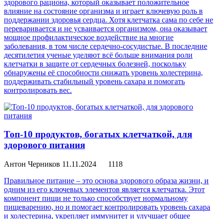
здорового рациона, который оказывает положительное
влияние на состояние организма и играет ключевую роль в
поддержании здоровья сердца. Хотя клетчатка сама по себе не
переваривается и не усваивается организмом, она оказывает
мощное профилактическое воздействие на многие
заболевания, в том числе сердечно-сосудистые. В последние
десятилетия ученые уделяют всё больше внимания роли
клетчатки в защите от сердечных болезней, поскольку
обнаружены её способности снижать уровень холестерина,
поддерживать стабильный уровень сахара и помогать
контролировать вес.
Топ-10 продуктов, богатых клетчаткой, для
здорового питания
Антон Черников
11.11.2024
1118
Правильное питание – это основа здорового образа жизни, и
одним из его ключевых элементов является клетчатка. Этот
компонент пищи не только способствует нормальному
пищеварению, но и помогает контролировать уровень сахара
и холестерина, укрепляет иммунитет и улучшает общее