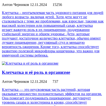
Антон Черников
12.11.2024
15256
Клетчатка – неотъемлемая часть здорового питания для людей
любого возраста, включая детей. Хотя дети могут не
сталкиваться с теми же проблемами, как взрослые, такими как
высокий холестерин или повышенный сахар, клетчатка
играет важную роль в их пищеварении, поддержании
стабильной энергии и общем здоровье. Дети, которые
получают достаточное количество клетчатки, обычно имеют
лучшее пищеварение, регулярный стул и меньшую
вероятность ожирения. Кроме того, клетчатка способствует
развитию полезной микрофлоры кишечника, что важно для
иммунной системы ребенка.
Клетчатка и её роль в организме
Антон Черников
12.11.2024
737
Клетчатка — это неусвояемая часть растений, которая
оказывает множество положительных эффектов на организм.
Она помогает поддерживать пищеварение, регулирует
уровень сахара и холестерина в крови, способствует