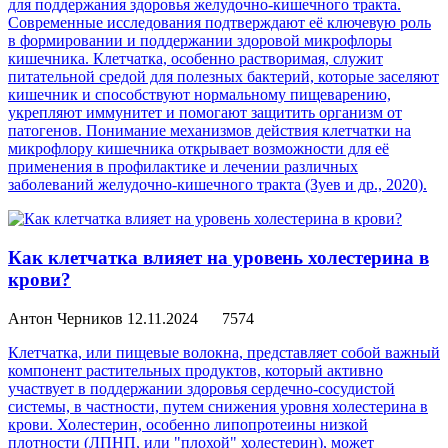
для поддержания здоровья желудочно-кишечного тракта.
Современные исследования подтверждают её ключевую роль
в формировании и поддержании здоровой микрофлоры
кишечника. Клетчатка, особенно растворимая, служит
питательной средой для полезных бактерий, которые заселяют
кишечник и способствуют нормальному пищеварению,
укрепляют иммунитет и помогают защитить организм от
патогенов. Понимание механизмов действия клетчатки на
микрофлору кишечника открывает возможности для её
применения в профилактике и лечении различных
заболеваний желудочно-кишечного тракта (Зуев и др., 2020).
Как клетчатка влияет на уровень холестерина в
крови?
Антон Черников
12.11.2024
7574
Клетчатка, или пищевые волокна, представляет собой важный
компонент растительных продуктов, который активно
участвует в поддержании здоровья сердечно-сосудистой
системы, в частности, путем снижения уровня холестерина в
крови. Холестерин, особенно липопротеины низкой
плотности (ЛПНП, или "плохой" холестерин), может