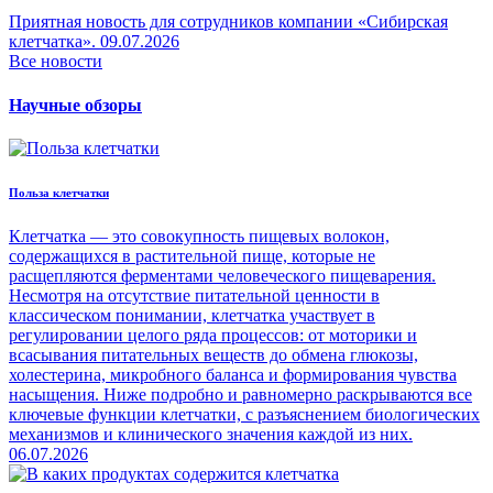
Приятная новость для сотрудников компании «Сибирская
клетчатка».
09.07.2026
Все новости
Научные обзоры
Польза клетчатки
Клетчатка — это совокупность пищевых волокон,
содержащихся в растительной пище, которые не
расщепляются ферментами человеческого пищеварения.
Несмотря на отсутствие питательной ценности в
классическом понимании, клетчатка участвует в
регулировании целого ряда процессов: от моторики и
всасывания питательных веществ до обмена глюкозы,
холестерина, микробного баланса и формирования чувства
насыщения. Ниже подробно и равномерно раскрываются все
ключевые функции клетчатки, с разъяснением биологических
механизмов и клинического значения каждой из них.
06.07.2026