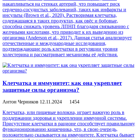
накапливаться на стенках артерий, что повышает риск
сердечно-сосудистых заболеваний, таких как инфаркты и
инсульты (Brown et al., 2020). Растворимая клетчатка,
содержащаяся в таких продуктах, как овёс и бобовые,
способна снижать уровень ЛПНП благодаря связыванию с
желчными кислотами, что приводит к их выведению из
организма (Anderson et al., 2017). Данная статья анализирует
отечественные и международные исследования,
подтверждающие роль клетчатки в регуляции уровня
холестерина и рассматривает механизмы её действия.
Клетчатка и иммунитет: как она укрепляет
защитные силы организма?
Антон Черников
12.11.2024
1454
Клетчатка, или пищевые волокна, играет важную роль в
поддержании здоровья и укреплении иммунной системы.
Присутствие клетчатки в рационе способствует правильному
функционированию кишечника, что, в свою очередь,
положительно сказывается на иммунитете. Клетчатка бывает