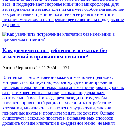
веса, и поддерживает здоровье кишечной микрофлоры. Для
вегетарианцев и веганов клетчатка имеет особое значение, так
как растительный рацион богат ею, а её роль в этом типе
питания может оказывать решающее влияние на поддержание
здоровья.
Как увеличить потребление клетчатки без
изменений в привычном питании?
Антон Черников
12.11.2024
571
Клетчатка — это жизненно важный компонент рациона,
который способствует нормальному функционированию
пищеварительной системы, помогает контролировать уровень
сахара и холестерина в крови, а также поддерживает
оптимальный вес. Но когда речь заходит о том, чтобы
изменить привычный рацион и увеличить потребление
клетчатки, многие сталкиваются с трудностями, так как
привычные вкусы и продукты менять не хочется. Однако
существует несколько простых и ненавязчивых способов
добавить больше клетчатки в ежедневное меню, не меняя