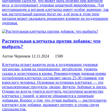
ощущению сытости, что может быть полезно при контроле
веса, и поддерживает здоровье кишечной микрофлоры. Для
вегетарианцев и веганов клетчатка имеет особое значение, так
как растительный рацион богат ею, а её роль в этом типе
питания может оказывать решающее влияние на поддержание
здоровья.
Растительная клетчатка против добавок: что
выбрать?
Антон Черников
12.11.2024
1500
Клетчатка играет важную роль в поддержании здоровья
организма, влияя на пищеварение, метаболизм, уровень
сахара и холестерина в крови. Рекомендуемая дневная норма
потребления клетчатки составляет около 25-30 граммов для
взрослого человека. Основные источники клетчатки — это
цельнозерновые продукты, овощи, фрукты, бобовые и орехи.
Однако не всегда удается получить достаточное количество
клетчатки с пищей, и многие обращаются к пищевым
добавкам. Вопрос о том, что лучше выбрать — растительную
клетчатку или добавки, вызывает интерес и споры среди
специалистов.