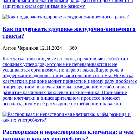
растворимой и нерастворимой, каждая из которых влияет на
защитные силы организма по-разному.
Как поддержать здоровье желудочно-кишечного
тракта?
Антон Черников
12.11.2024
360
Клетчатка, или пищевые волокна, представляет собой тип
сложных углеводов, которые не перевариваются и не
усваиваются организмом, но играют важнейшую роль в
поддержании здоровья пищеварительной системы. Нехватка
клетчатки в рационе может привести к целому ряду проблем с
пищеварением, включая запоры, замедление метаболизма и
развитие различных заболеваний кишечника. Понимание
роли клетчатки в пищеварительном процессе поможет
осознать, почему её регулярное потребление так важно.
Растворимая и нерастворимая клетчатка: в чём
разница и как их употреблять?