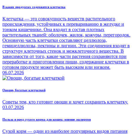
В каких продуктах содержится клетчатка
Клетчатка — это совокупность веществ растительного
происхождения, устойчивых к перевариванию в желудке и
тонком кишечнике. Она входит в состав плотных
растительных тканей: оболочек, жилок, кожуры, перегородок.
Основную часть клетчатки составляют целлюлоза,
гемицеллюлозы, пектины и лигнин. Эти соединения входят в
структуру клеточных стенок и межклеточного вещества. В
зависимости от того, какие части растения сохраняются при
переработке и приготовлении пищи, содержание клетчатки в
готовом продукте может быть высоким или низким.
06.07.2026
Овощи, богатые клетчаткой
Советы тем, кто готовит овощи и хочет сохранить клетчатку.
03.07.2026
Польза и вред сухого корма для кошек: мнение экспертов
Сухой корм — один из наиболее популярных видов питания