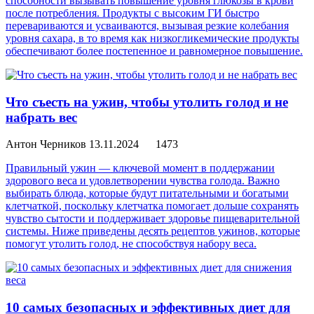
способности вызывать повышение уровня глюкозы в крови
после потребления. Продукты с высоким ГИ быстро
перевариваются и усваиваются, вызывая резкие колебания
уровня сахара, в то время как низкогликемические продукты
обеспечивают более постепенное и равномерное повышение.
Что съесть на ужин, чтобы утолить голод и не
набрать вес
Антон Черников
13.11.2024
1473
Правильный ужин — ключевой момент в поддержании
здорового веса и удовлетворении чувства голода. Важно
выбирать блюда, которые будут питательными и богатыми
клетчаткой, поскольку клетчатка помогает дольше сохранять
чувство сытости и поддерживает здоровье пищеварительной
системы. Ниже приведены десять рецептов ужинов, которые
помогут утолить голод, не способствуя набору веса.
10 самых безопасных и эффективных диет для