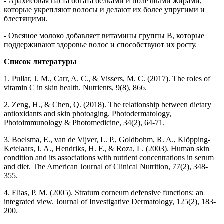
- Арахисовая паста богата белками и полезными жирами,
которые укрепляют волосы и делают их более упругими и
блестящими.
- Овсяное молоко добавляет витамины группы B, которые
поддерживают здоровье волос и способствуют их росту.
Список литературы
1. Pullar, J. M., Carr, A. C., & Vissers, M. C. (2017). The roles of
vitamin C in skin health. Nutrients, 9(8), 866.
2. Zeng, H., & Chen, Q. (2018). The relationship between dietary
antioxidants and skin photoaging. Photodermatology,
Photoimmunology & Photomedicine, 34(2), 64-71.
3. Boelsma, E., van de Vijver, L. P., Goldbohm, R. A., Klöpping-
Ketelaars, I. A., Hendriks, H. F., & Roza, L. (2003). Human skin
condition and its associations with nutrient concentrations in serum
and diet. The American Journal of Clinical Nutrition, 77(2), 348-
355.
4. Elias, P. M. (2005). Stratum corneum defensive functions: an
integrated view. Journal of Investigative Dermatology, 125(2), 183-
200.