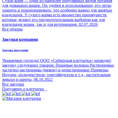
Сухой корм — один из наиболее популярных видов питания
для домашних кошек. Он удобен в использовании, его легко
хранить и порционировать, что особенно важно для занятых
владельцев. У сухого корма есть множество преимуществ,
которые делают его предпочтительным выбором как для
владельцев кошек, так и для ветеринаров.
02.07.2026
Все обзоры
Закупки компании
Закупка продукции
Уважаемые господа! ООО «Сибирская клетчатка» проводит
закупку следующих товаров: Пищевые волокна Растворимые,
частично растворимы (вязкие) и нерастворимые Примеры:
Инулин, полидекстроза, олигофруктоза и т.д., растительные
жмыхи и шроты,
06.10.2022
Все закупки
Популярно о клетчатке