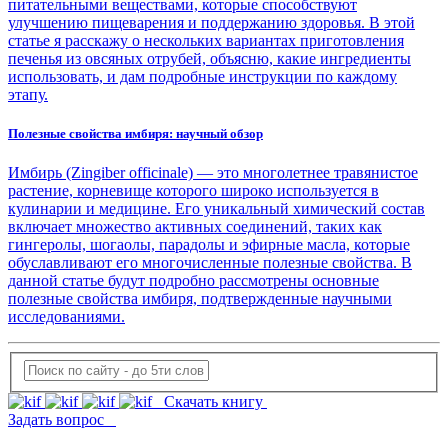
питательными веществами, которые способствуют
улучшению пищеварения и поддержанию здоровья. В этой
статье я расскажу о нескольких вариантах приготовления
печенья из овсяных отрубей, объясню, какие ингредиенты
использовать, и дам подробные инструкции по каждому
этапу.
Полезные свойства имбиря: научный обзор
Имбирь (Zingiber officinale) — это многолетнее травянистое
растение, корневище которого широко используется в
кулинарии и медицине. Его уникальный химический состав
включает множество активных соединений, таких как
гингеролы, шогаолы, парадолы и эфирные масла, которые
обуславливают его многочисленные полезные свойства. В
данной статье будут подробно рассмотрены основные
полезные свойства имбиря, подтвержденные научными
исследованиями.
Скачать книгу
Задать вопрос