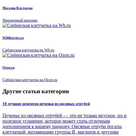
Магазин Клетчатки
Фирменный магазин
Wildberries.ru
Сибирская клетчатка на Wb.ru
Ozon.ru
Сибирская клетчатка на Ozon.ru
Другие статьи категории
10 лучших рецептов печенья из овсяных отрубей
Печенье из овсяных отрубей — это не только вкусное, но и
полезное угощение, которое может стать отличным
дополнением к вашему рациону. Овсяные отруби богаты
клетчаткой, витаминами группы B, магнием и другими