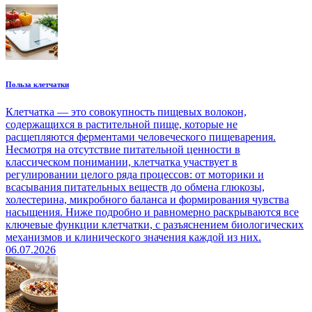
Польза клетчатки
Клетчатка — это совокупность пищевых волокон,
содержащихся в растительной пище, которые не
расщепляются ферментами человеческого пищеварения.
Несмотря на отсутствие питательной ценности в
классическом понимании, клетчатка участвует в
регулировании целого ряда процессов: от моторики и
всасывания питательных веществ до обмена глюкозы,
холестерина, микробного баланса и формирования чувства
насыщения. Ниже подробно и равномерно раскрываются все
ключевые функции клетчатки, с разъяснением биологических
механизмов и клинического значения каждой из них.
06.07.2026