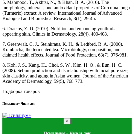
5. Mahmood, T., Akhtar, N., & Khan, B. A. (2010). The
morphology, minerals, and antioxidant properties of Curcuma longa
(Turmeric) extract: A review. International Journal of Advanced
Biological and Biomedical Research, 3(1), 29-45.
6. Draelos, Z. D. (2010). Nutrition and enhancing youthful-
appearing skin. Clinics in Dermatology, 28(4), 400-408.
7. Greenwalt, C. J., Steinkraus, K. H., & Ledford, R. A. (2000).
Kombucha, the fermented tea: Microbiology, composition, and
claimed health effects. Journal of Food Protection, 63(7), 976-981.
8. Koh, J. S., Kang, H., Choi, S. W., Kim, H. O., & Eun, H. C.
(2008). Sebum production and its relationship with facial pore size,
skin elasticity, and aging in Asian women. Journal of the American
Academy of Dermatology, 59(5), 768-773.
Подборка товаров
Псиллиум+ Чиа и лен
×
Псиллиум+ Чиа и лен