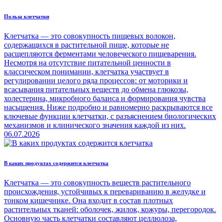
Польза клетчатки
Клетчатка — это совокупность пищевых волокон,
содержащихся в растительной пище, которые не
расщепляются ферментами человеческого пищеварения.
Несмотря на отсутствие питательной ценности в
классическом понимании, клетчатка участвует в
регулировании целого ряда процессов: от моторики и
всасывания питательных веществ до обмена глюкозы,
холестерина, микробного баланса и формирования чувства
насыщения. Ниже подробно и равномерно раскрываются все
ключевые функции клетчатки, с разъяснением биологических
механизмов и клинического значения каждой из них.
06.07.2026
В каких продуктах содержится клетчатка
Клетчатка — это совокупность веществ растительного
происхождения, устойчивых к перевариванию в желудке и
тонком кишечнике. Она входит в состав плотных
растительных тканей: оболочек, жилок, кожуры, перегородок.
Основную часть клетчатки составляют целлюлоза,