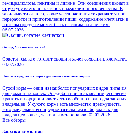
гемицеллюлозы, пектины и лигнин. Эти соединения входят в
структуру клеточных стенок и межклеточного вещества. В
зависимости от того, какие части растения сохраняются при
переработке и приготовлении пищи, содержание клетчатки в
готовом продукте может быть высоким или низким.
06.07.2026
Овощи, богатые клетчаткой
Советы тем, кто готовит овощи и хочет сохранить клетчатку.
03.07.2026
Польза и вред сухого корма для кошек: мнение экспертов
Сухой корм — один из наиболее популярных видов питания
для домашних кошек. Он удобен в использовании, его легко
хранить и порционировать, что особенно важно для занятых
владельцев. У сухого корма есть множество преимуществ,
которые делают его предпочтительным выбором как для
владельцев кошек, так и для ветеринаров.
02.07.2026
Все обзоры
Закупки компании