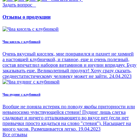
Задать вопрос
Отзывы о продукции
Чиа кисель с клубникой
Очень вкусный киселек, мне понравился и пахнет не химией
а настоящей клубничкой, и главное, еще и очень полезный,
состав впечатлил наборов витаминов и инулин впридачу. Буду
заказывать еще. Великолепный продукт! Хочу сразу сказать,
среднестатистическому человеку может не зайти.
24.04.2023
Чиа пудинг с клубникой
Вообще не поняла истерик по поводу якобы приторности или
невыносимо чувствующейся стевии! Пудинг лишь слегка
сладковат и ничего отталкивающего во вкусе нет (если нет
привычки просто кидаться на слово "стевия"). Насыщает на
много часов. Размешивается легко.
19.04.2023
Все отзывы