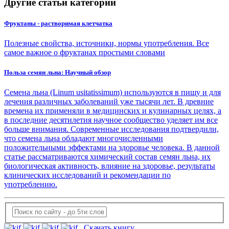
Другие статьи категории
Фруктаны - растворимая клетчатка
Полезные свойства, источники, нормы употребления. Все
самое важное о фруктанах простыми словами
Польза семян льна: Научный обзор
Семена льна (Linum usitatissimum) используются в пищу и для
лечения различных заболеваний уже тысячи лет. В древние
времена их применяли в медицинских и кулинарных целях, а
в последние десятилетия научное сообщество уделяет им все
больше внимания. Современные исследования подтвердили,
что семена льна обладают многочисленными
положительными эффектами на здоровье человека. В данной
статье рассматриваются химический состав семян льна, их
биологическая активность, влияние на здоровье, результаты
клинических исследований и рекомендации по
употреблению.
Скачать книгу