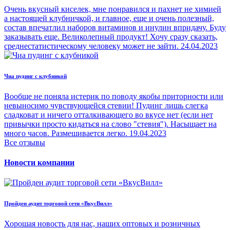
Очень вкусный киселек, мне понравился и пахнет не химией
а настоящей клубничкой, и главное, еще и очень полезный,
состав впечатлил наборов витаминов и инулин впридачу. Буду
заказывать еще. Великолепный продукт! Хочу сразу сказать,
среднестатистическому человеку может не зайти.
24.04.2023
Чиа пудинг с клубникой
Вообще не поняла истерик по поводу якобы приторности или
невыносимо чувствующейся стевии! Пудинг лишь слегка
сладковат и ничего отталкивающего во вкусе нет (если нет
привычки просто кидаться на слово "стевия"). Насыщает на
много часов. Размешивается легко.
19.04.2023
Все отзывы
Новости компании
Пройден аудит торговой сети «ВкусВилл»
Хорошая новость для нас, наших оптовых и розничных