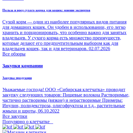
Польза и вред сухого корма для кошек: мнение экспертов
Сухой корм — один из наиболее популярных видов питания
для домашних кошек. Он удобен в использовании, его легко
хранить и порционировать, что особенно важно для занятых
владельцев. У сухого корма есть множество преимуществ,
которые делают его предпочтительным выбором как для
владельцев кошек, так и для ветеринаров.
02.07.2026
Все обзоры
Закупки компании
Закупка продукции
Уважаемые господа! ООО «Сибирская клетчатка» проводит
закупку следующих товаров: Пищевые волокна Растворимые,
частично растворимы (вязкие) и нерастворимые Примеры:
Инулин, полидекстроза, олигофруктоза и т.д., растительные
жмыхи и шроты,
06.10.2022
Все закупки
Популярно о клетчатке