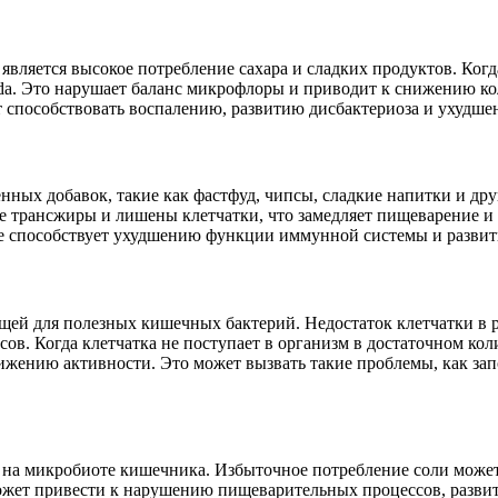
ляется высокое потребление сахара и сладких продуктов. Когда 
da. Это нарушает баланс микрофлоры и приводит к снижению ко
ет способствовать воспалению, развитию дисбактериоза и ухуд
ых добавок, такие как фастфуд, чипсы, сладкие напитки и дру
е трансжиры и лишены клетчатки, что замедляет пищеварение и 
же способствует ухудшению функции иммунной системы и разви
щей для полезных кишечных бактерий. Недостаток клетчатки в
ов. Когда клетчатка не поступает в организм в достаточном ко
нижению активности. Это может вызвать такие проблемы, как за
я на микробиоте кишечника. Избыточное потребление соли може
может привести к нарушению пищеварительных процессов, раз