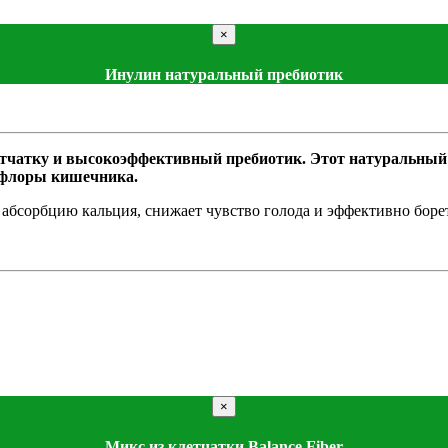
×
Инулин натуральный пребиотик
тчатку и высокоэффективный пребиотик. Этот натуральный 
офлоры кишечника.
бсорбцию кальция, снижает чувство голода и эффективно борется
×
Микс из клетчатки Balance Fiber