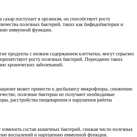
сахар поступает в организм, он способствует росту
личества полезных бактерий, таких как бифидобактерии и
шению иммунной функции.
гие продукты с низким содержанием клетчатки, могут серьезно
препятствует росту полезных бактерий. Переедание таких
тию хронических заболеваний.
 рационе может привести к дисбалансу микрофлоры, снижению
личестве, полезные бактерии не получают необходимые
поры, расстройства пищеварения и нарушения работы
т изменить состав кишечных бактерий, снижая число полезных
витию воспалений и нарушению иммунной функции.