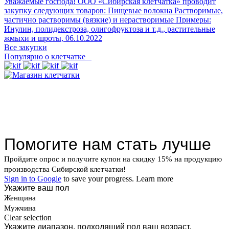
Уважаемые господа! ООО «Сибирская клетчатка» проводит
закупку следующих товаров: Пищевые волокна Растворимые,
частично растворимы (вязкие) и нерастворимые Примеры:
Инулин, полидекстроза, олигофруктоза и т.д., растительные
жмыхи и шроты,
06.10.2022
Все закупки
Популярно о клетчатке