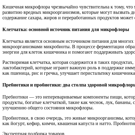
Кишечная микрофлора чрезвычайно чувствительна к тому, что 
развитию вредных микроорганизмов, которые могут вызвать дис
содержание сахара, жиров и переработанных продуктов может
Клетчатка: основной источник питания для микрофлоры
Клетчатка является основным источником питания для многих 
микроорганизмами микробиоты. В процессе ферментации образу
энергии для клеток кишечника и помогают поддерживать здоро
Растворимая клетчатка, которая содержится в таких продуктах,
лактобактерий, которые играют важную роль в поддержке имму
как пшеница, рис и гречка, улучшает перистальтику кишечник
Пребиотики и пробиотики: два столпа здоровой микрофлор
Пребиотики — это неперевариваемые компоненты пищи, котор
продукты, богатые клетчаткой, такие как чеснок, лук, бананы
улучшению общего состояния микрофлоры.
Пробиотики, в свою очередь, это живые микроорганизмы, кот
как йогурт, кефир, кимчи, квашеная капуста и натто. Проби
Экспертная подборка товаров