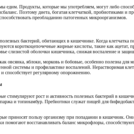
мы едим. Продукты, которые мы употребляем, могут либо способ
баланс. Поэтому диета, богатая клетчаткой, пробиотиками и пр
 способствовать преобладанию патогенных микроорганизмов.
полезных бактерий, обитающих в кишечнике. Когда клетчатка п
ются короткоцепочечные жирные кислоты, такие как ацетат, пр
вье слизистой оболочки кишечника, снижая воспаление и защищ
 как овсянка, яблоки, морковь и бобовые, особенно полезна для
нной системы и профилактике воспалений. Нерастворимая клетча
а и способствует регулярному опорожнению.
ы
ые стимулируют рост и активность полезных бактерий в кишеч
, спаржа и топинамбур. Пребиотики служат пищей для бифидобак
орые приносят пользу организму при попадании в кишечник. Он
отики помогают восстанавливать баланс микрофлоры, способств