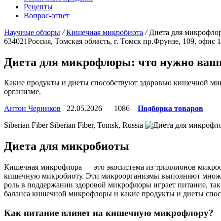
Рецепты
Вопрос-ответ
Научные обзоры
/
Кишечная микробиота
/
Диета для микрофло
634021
Россия, Томская область, г. Томск
пр.Фрунзе, 109, офис 
Диета для микрофлоры: что нужно ва
Какие продукты и диеты способствуют здоровью кишечной микр
организме.
Антон Черников
22.05.2026
1086
Подборка товаров
Siberian Fiber
Siberian Fiber, Tomsk, Russia
Диета для микробиоты
Кишечная микрофлора — это экосистема из триллионов микроо
кишечную микробиоту
. Эти микроорганизмы выполняют множе
роль в поддержании здоровой микрофлоры играет питание, так
баланса кишечной микрофлоры и какие продукты и диеты спос
Как питание влияет на кишечную микрофлору?