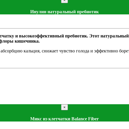
×
Инулин натуральный пребиотик
тчатку и высокоэффективный пребиотик. Этот натуральный 
офлоры кишечника.
бсорбцию кальция, снижает чувство голода и эффективно борется
×
Микс из клетчатки Balance Fiber