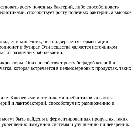
ствовать росту полезных бактерий, либо способствовать
ебиотиками, способствует росту полезных бактерий, а высокое
опадает в кишечник, она подвергается ферментации
опионат и бутират. Эти вещества являются источником
ая от различных заболеваний.
 микрофлоры. Она способствует росту бифидобактерий и
тка, которая встречается в цельнозерновых продуктах, таких
нике. Ключевыми источниками пребиотиков являются
терий и лактобактерий, способствуя их размножению и
и могут быть найдены в ферментированных продуктах, таких
уют укреплению иммунной системы и улучшению пищеварения.