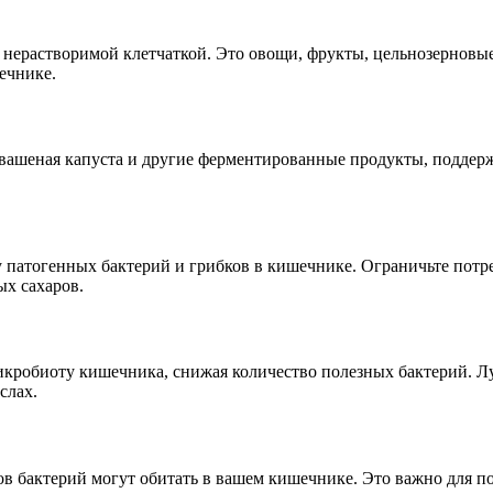
 нерастворимой клетчаткой. Это овощи, фрукты, цельнозерновые
ечнике.
квашеная капуста и другие ферментированные продукты, поддер
у патогенных бактерий и грибков в кишечнике. Ограничьте потр
х сахаров.
кробиоту кишечника, снижая количество полезных бактерий. Лу
слах.
ов бактерий могут обитать в вашем кишечнике. Это важно для п