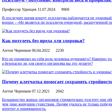
Профессор Удинцев
11.07.2024
9969
В последнее время вокруг псиллиума наблюдается не здоровы
вопрос - «Не является ли псиллиум очередной, раскрученной п
Как похудеть без вреда для здоровья?
Антон Черников
06.04.2022
2230
Кто не примерял на себя роль человека-худеющего? Наверно то
а безопасно ли для своего организма вы это делаете?
Почему клетчатка помогает сохранять стройность
Антон Черников
07.12.2021
2042
Большинство живых организмов стремительно толстеет при обил
чем дико живущим существам. Людям удалось не только победит
аппетит и привязанность.