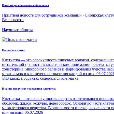
Инвестиции в человеческий капитал
Приятная новость для сотрудников компании «Сибирская клет
Все новости
Научные обзоры
Польза клетчатки
Клетчатка — это совокупность пищевых волокон, содержащихся
питательной ценности в классическом понимании, клетчатка уч
холестерина, микробного баланса и формирования чувства на
механизмов и клинического значения каждой из них.
06.07.202
В каких продуктах содержится клетчатка
Клетчатка — это совокупность веществ растительного происхо
оболочек, жилок, кожуры, перегородок. Основную часть клетч
межклеточного вещества. В зависимости от того, какие части
или низким.
06.07.2026