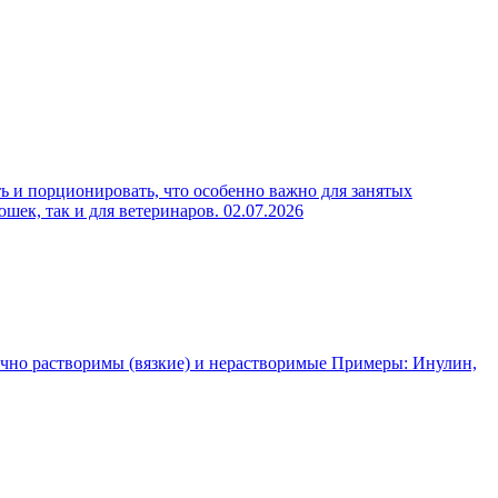
ь и порционировать, что особенно важно для занятых
ошек, так и для ветеринаров.
02.07.2026
чно растворимы (вязкие) и нерастворимые Примеры: Инулин,