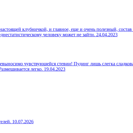
настоящей клубничкой, и главное, еще и очень полезный, состав
реднестатистическому человеку может не зайти.
24.04.2023
евыносимо чувствующейся стевии! Пудинг лишь слегка сладкова
 Размешивается легко.
19.04.2023
телей.
10.07.2026