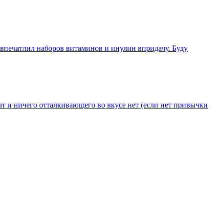
 впечатлил наборов витаминов и инулин впридачу. Буду
т и ничего отталкивающего во вкусе нет (если нет привычки