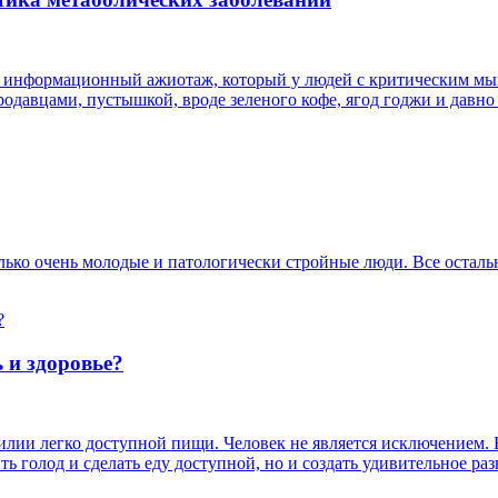
й информационный ажиотаж, который у людей с критическим мы
родавцами, пустышкой, вроде зеленого кофе, ягод годжи и давн
лько очень молодые и патологически стройные люди. Все остальн
 и здоровье?
ии легко доступной пищи. Человек не является исключением. На
ь голод и сделать еду доступной, но и создать удивительное р