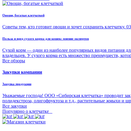
Овощи, богатые клетчаткой
Советы тем, кто готовит овощи и хочет сохранить клетчатку.
03
Польза и вред сухого корма для кошек: мнение экспертов
Сухой корм — один из наиболее популярных видов питания для
владельцев. У сухого корма есть множество преимуществ, кото
Все обзоры
Закупки компании
Закупка продукции
Уважаемые господа! ООО «Сибирская клетчатка» проводит зак
полидекстроза, олигофруктоза и т.д., растительные жмыхи и ш
Все закупки
Популярно о клетчатке