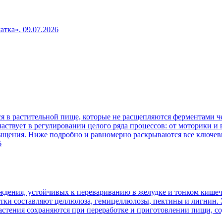
чатка».
09.07.2026
 в растительной пище, которые не расщепляются ферментами че
аствует в регулировании целого ряда процессов: от моторики и
сыщения. Ниже подробно и равномерно раскрываются все ключев
6
ждения, устойчивых к перевариванию в желудке и тонком кишеч
атки составляют целлюлоза, гемицеллюлозы, пектины и лигнин. 
 растения сохраняются при переработке и приготовлении пищи, 