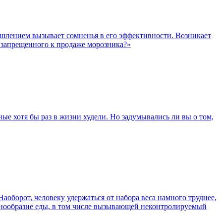
шлением вызывает сомненья в его эффективности. Возникает
о запрещенного к продаже морозника?»
ые хотя бы раз в жизни худели. Но задумывались ли вы о том,
оборот, человеку удержаться от набора веса намного труднее,
азнообразие еды, в том числе вызывающей неконтролируемый