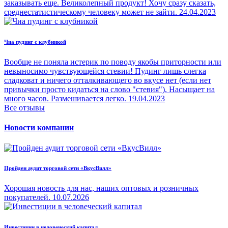
заказывать еще. Великолепный продукт! Хочу сразу сказать,
среднестатистическому человеку может не зайти.
24.04.2023
Чиа пудинг с клубникой
Вообще не поняла истерик по поводу якобы приторности или
невыносимо чувствующейся стевии! Пудинг лишь слегка
сладковат и ничего отталкивающего во вкусе нет (если нет
привычки просто кидаться на слово "стевия"). Насыщает на
много часов. Размешивается легко.
19.04.2023
Все отзывы
Новости компании
Пройден аудит торговой сети «ВкусВилл»
Хорошая новость для нас, наших оптовых и розничных
покупателей.
10.07.2026
Инвестиции в человеческий капитал