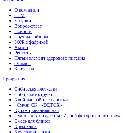
О компании
СТМ
Закупки
Вопрос-ответ
Новости
Научные обзоры
ЗОЖ с фабрикой
Акции
Рецепты
Пятый элемент здорового питания
Отзывы
Контакты
Продукция
Сибирская клетчатка
Сибирские отруби
Хвойные чайные напитки
«Смузи СК» «DETOX»
Купажированный чай
Пудинг для похудения «7 дней фигурного питания»
Смесь для блинов
Крем-каша
Хрустящие снеки