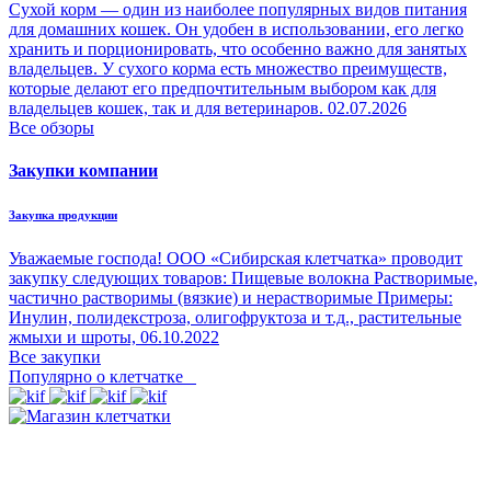
Сухой корм — один из наиболее популярных видов питания
для домашних кошек. Он удобен в использовании, его легко
хранить и порционировать, что особенно важно для занятых
владельцев. У сухого корма есть множество преимуществ,
которые делают его предпочтительным выбором как для
владельцев кошек, так и для ветеринаров.
02.07.2026
Все обзоры
Закупки компании
Закупка продукции
Уважаемые господа! ООО «Сибирская клетчатка» проводит
закупку следующих товаров: Пищевые волокна Растворимые,
частично растворимы (вязкие) и нерастворимые Примеры:
Инулин, полидекстроза, олигофруктоза и т.д., растительные
жмыхи и шроты,
06.10.2022
Все закупки
Популярно о клетчатке