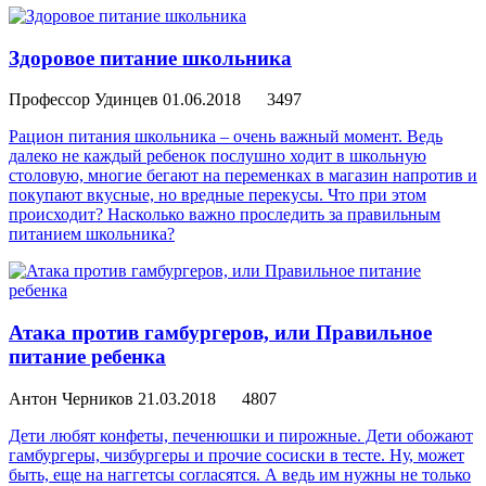
Здоровое питание школьника
Профессор Удинцев
01.06.2018
3497
Рацион питания школьника – очень важный момент. Ведь
далеко не каждый ребенок послушно ходит в школьную
столовую, многие бегают на переменках в магазин напротив и
покупают вкусные, но вредные перекусы. Что при этом
происходит? Насколько важно проследить за правильным
питанием школьника?
Атака против гамбургеров, или Правильное
питание ребенка
Антон Черников
21.03.2018
4807
Дети любят конфеты, печенюшки и пирожные. Дети обожают
гамбургеры, чизбургеры и прочие сосиски в тесте. Ну, может
быть, еще на наггетсы согласятся. А ведь им нужны не только