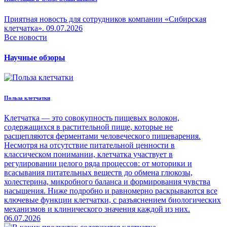
Приятная новость для сотрудников компании «Сибирская
клетчатка».
09.07.2026
Все новости
Научные обзоры
Польза клетчатки
Клетчатка — это совокупность пищевых волокон,
содержащихся в растительной пище, которые не
расщепляются ферментами человеческого пищеварения.
Несмотря на отсутствие питательной ценности в
классическом понимании, клетчатка участвует в
регулировании целого ряда процессов: от моторики и
всасывания питательных веществ до обмена глюкозы,
холестерина, микробного баланса и формирования чувства
насыщения. Ниже подробно и равномерно раскрываются все
ключевые функции клетчатки, с разъяснением биологических
механизмов и клинического значения каждой из них.
06.07.2026