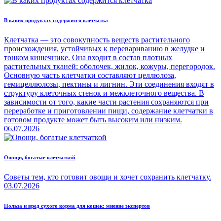
В каких продуктах содержится клетчатка
Клетчатка — это совокупность веществ растительного
происхождения, устойчивых к перевариванию в желудке и
тонком кишечнике. Она входит в состав плотных
растительных тканей: оболочек, жилок, кожуры, перегородок.
Основную часть клетчатки составляют целлюлоза,
гемицеллюлозы, пектины и лигнин. Эти соединения входят в
структуру клеточных стенок и межклеточного вещества. В
зависимости от того, какие части растения сохраняются при
переработке и приготовлении пищи, содержание клетчатки в
готовом продукте может быть высоким или низким.
06.07.2026
Овощи, богатые клетчаткой
Советы тем, кто готовит овощи и хочет сохранить клетчатку.
03.07.2026
Польза и вред сухого корма для кошек: мнение экспертов