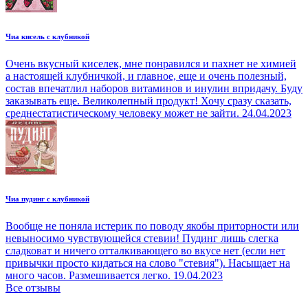
Чиа кисель с клубникой
Очень вкусный киселек, мне понравился и пахнет не химией
а настоящей клубничкой, и главное, еще и очень полезный,
состав впечатлил наборов витаминов и инулин впридачу. Буду
заказывать еще. Великолепный продукт! Хочу сразу сказать,
среднестатистическому человеку может не зайти.
24.04.2023
Чиа пудинг с клубникой
Вообще не поняла истерик по поводу якобы приторности или
невыносимо чувствующейся стевии! Пудинг лишь слегка
сладковат и ничего отталкивающего во вкусе нет (если нет
привычки просто кидаться на слово "стевия"). Насыщает на
много часов. Размешивается легко.
19.04.2023
Все отзывы