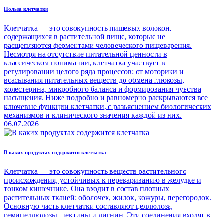
Польза клетчатки
Клетчатка — это совокупность пищевых волокон,
содержащихся в растительной пище, которые не
расщепляются ферментами человеческого пищеварения.
Несмотря на отсутствие питательной ценности в
классическом понимании, клетчатка участвует в
регулировании целого ряда процессов: от моторики и
всасывания питательных веществ до обмена глюкозы,
холестерина, микробного баланса и формирования чувства
насыщения. Ниже подробно и равномерно раскрываются все
ключевые функции клетчатки, с разъяснением биологических
механизмов и клинического значения каждой из них.
06.07.2026
В каких продуктах содержится клетчатка
Клетчатка — это совокупность веществ растительного
происхождения, устойчивых к перевариванию в желудке и
тонком кишечнике. Она входит в состав плотных
растительных тканей: оболочек, жилок, кожуры, перегородок.
Основную часть клетчатки составляют целлюлоза,
гемицеллюлозы, пектины и лигнин. Эти соединения входят в