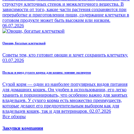
структуру клеточных стенок и межклеточного вещества. В
зависимости от того, какие части растения сохраняются при
переработке и приготовлении пищи, содержание клетчатки в
готовом продукте может быть высоким или низким.
06.07.2026
Овощи, богатые клетчаткой
Советы тем, кто готовит овощи и хочет сохранить клетчатку.
03.07.2026
Польза и вред сухого корма для кошек: мнение экспертов
Сухой корм — один из наиболее популярных видов питания
для домашних кошек. Он удобен в использовании, его легко
хранить и порционировать, что особенно важно для занятых
владельцев. У сухого корма есть множество преимуществ,
которые делают его предпочтительным выбором как для
владельцев кошек, так и для ветеринаров.
02.07.2026
Все обзоры
Закупки компании