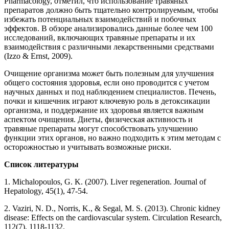
Pharmacology, отметил, что использование травяных
препаратов должно быть тщательно контролируемым, чтобы
избежать потенциальных взаимодействий и побочных
эффектов. В обзоре анализировались данные более чем 100
исследований, включающих травяные препараты и их
взаимодействия с различными лекарственными средствами
(Izzo & Ernst, 2009).
Очищение организма может быть полезным для улучшения
общего состояния здоровья, если оно проводится с учетом
научных данных и под наблюдением специалистов. Печень,
почки и кишечник играют ключевую роль в детоксикации
организма, и поддержание их здоровья является важным
аспектом очищения. Диеты, физическая активность и
травяные препараты могут способствовать улучшению
функции этих органов, но важно подходить к этим методам с
осторожностью и учитывать возможные риски.
Список литературы
1. Michalopoulos, G. K. (2007). Liver regeneration. Journal of
Hepatology, 45(1), 47-54.
2. Vaziri, N. D., Norris, K., & Segal, M. S. (2013). Chronic kidney
disease: Effects on the cardiovascular system. Circulation Research,
112(7), 1118-1132.