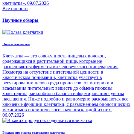
клетчатка».
09.07.2026
Все новости
Научные обзоры
Польза клетчатки
Клетчатка — это совокупность пищевых волокон,
содержащихся в растительной пище, которые не
расщепляются ферментами человеческого пищеварения.
Несмотря на отсутствие питательной ценности в
классическом понимании, клетчатка участвует в
регулировании целого ряда процессов: от моторики и
всасывания питательных веществ до обмена глюкозы,
холестерина, микробного баланса и формирования чувства
насыщения. Ниже подробно и равномерно раскрываются все
ключевые функции клетчатки, с разъяснением биологических
механизмов и клинического значения каждой из них.
06.07.2026
В каких продуктах содержится клетчатка