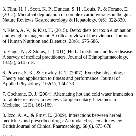
3. Flint, H. J., Scott, K. P., Duncan, S. H., Louis, P., & Forano, E.
(2012). Microbial degradation of complex carbohydrates in the gut.
Nature Reviews Gastroenterology & Hepatology, 9(6), 322-330.
4. Klein, A. V., & Kiat, H. (2015). Detox diets for toxin elimination
and weight management: A critical review of the evidence. Journal
of Human Nutrition and Dietetics, 28(6), 675-686.
5. Engel, N., & Straus, L. (2011). Herbal medicine and liver disease:
A survey of medical practitioners. Journal of Ethnopharmacology,
134(2), 614-618.
6. Powers, S. K., & Howley, E. T. (2007). Exercise physiology:
Theory and application to fitness and performance. Journal of
Applied Physiology, 102(1), 124-133.
7. Cochrane, D. J. (2004). Alternating hot and cold water immersion
for athlete recovery: a review. Complementary Therapies in
Medicine, 12(3), 161-169.
8. Izzo, A. A., & Ernst, E. (2009). Interactions between herbal
medicines and prescribed drugs: An updated systematic review.
British Journal of Clinical Pharmacology, 68(6), 673-678.