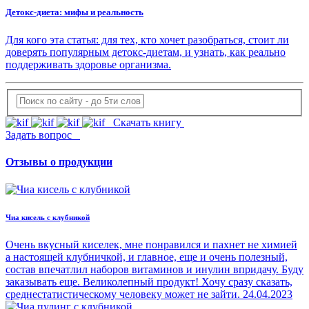
Детокс-диета: мифы и реальность
Для кого эта статья: для тех, кто хочет разобраться, стоит ли
доверять популярным детокс-диетам, и узнать, как реально
поддерживать здоровье организма.
Скачать книгу
Задать вопрос
Отзывы о продукции
Чиа кисель с клубникой
Очень вкусный киселек, мне понравился и пахнет не химией
а настоящей клубничкой, и главное, еще и очень полезный,
состав впечатлил наборов витаминов и инулин впридачу. Буду
заказывать еще. Великолепный продукт! Хочу сразу сказать,
среднестатистическому человеку может не зайти.
24.04.2023