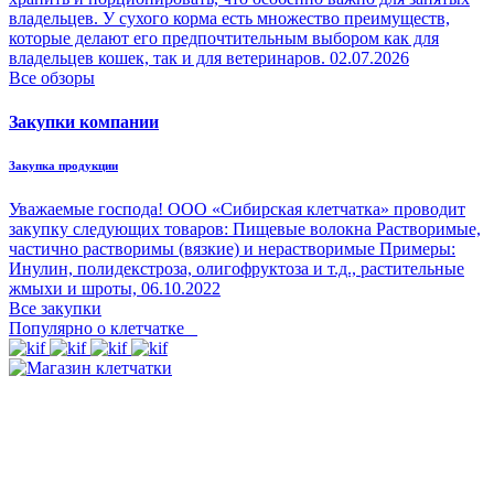
владельцев. У сухого корма есть множество преимуществ,
которые делают его предпочтительным выбором как для
владельцев кошек, так и для ветеринаров.
02.07.2026
Все обзоры
Закупки компании
Закупка продукции
Уважаемые господа! ООО «Сибирская клетчатка» проводит
закупку следующих товаров: Пищевые волокна Растворимые,
частично растворимы (вязкие) и нерастворимые Примеры:
Инулин, полидекстроза, олигофруктоза и т.д., растительные
жмыхи и шроты,
06.10.2022
Все закупки
Популярно о клетчатке