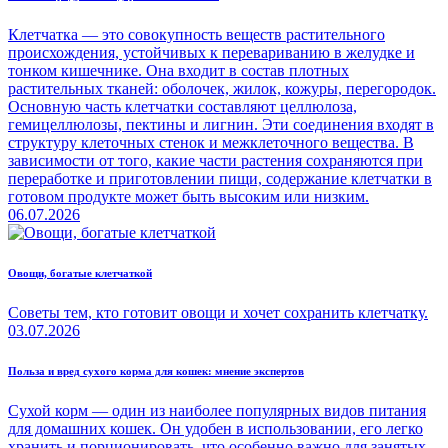
Клетчатка — это совокупность веществ растительного
происхождения, устойчивых к перевариванию в желудке и
тонком кишечнике. Она входит в состав плотных
растительных тканей: оболочек, жилок, кожуры, перегородок.
Основную часть клетчатки составляют целлюлоза,
гемицеллюлозы, пектины и лигнин. Эти соединения входят в
структуру клеточных стенок и межклеточного вещества. В
зависимости от того, какие части растения сохраняются при
переработке и приготовлении пищи, содержание клетчатки в
готовом продукте может быть высоким или низким.
06.07.2026
Овощи, богатые клетчаткой
Советы тем, кто готовит овощи и хочет сохранить клетчатку.
03.07.2026
Польза и вред сухого корма для кошек: мнение экспертов
Сухой корм — один из наиболее популярных видов питания
для домашних кошек. Он удобен в использовании, его легко
хранить и порционировать, что особенно важно для занятых