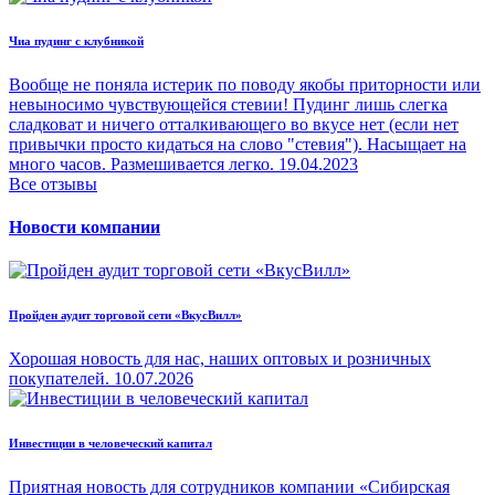
Чиа пудинг с клубникой
Вообще не поняла истерик по поводу якобы приторности или
невыносимо чувствующейся стевии! Пудинг лишь слегка
сладковат и ничего отталкивающего во вкусе нет (если нет
привычки просто кидаться на слово "стевия"). Насыщает на
много часов. Размешивается легко.
19.04.2023
Все отзывы
Новости компании
Пройден аудит торговой сети «ВкусВилл»
Хорошая новость для нас, наших оптовых и розничных
покупателей.
10.07.2026
Инвестиции в человеческий капитал
Приятная новость для сотрудников компании «Сибирская