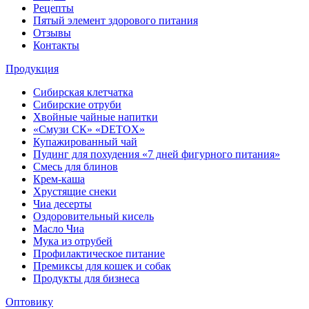
Рецепты
Пятый элемент здорового питания
Отзывы
Контакты
Продукция
Сибирская клетчатка
Сибирские отруби
Хвойные чайные напитки
«Смузи СК» «DETOX»
Купажированный чай
Пудинг для похудения «7 дней фигурного питания»
Смесь для блинов
Крем-каша
Хрустящие снеки
Чиа десерты
Оздоровительный кисель
Масло Чиа
Мука из отрубей
Профилактическое питание
Премиксы для кошек и собак
Продукты для бизнеса
Оптовику