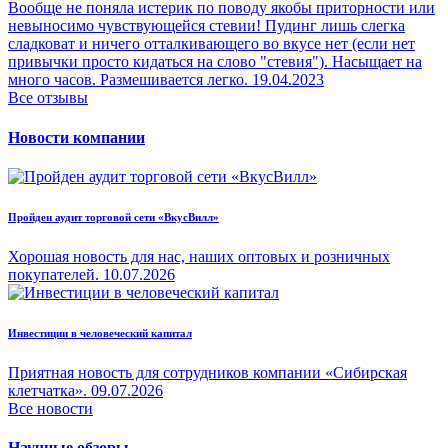
Вообще не поняла истерик по поводу якобы приторности или
невыносимо чувствующейся стевии! Пудинг лишь слегка
сладковат и ничего отталкивающего во вкусе нет (если нет
привычки просто кидаться на слово "стевия"). Насыщает на
много часов. Размешивается легко.
19.04.2023
Все отзывы
Новости компании
Пройден аудит торговой сети «ВкусВилл»
Хорошая новость для нас, наших оптовых и розничных
покупателей.
10.07.2026
Инвестиции в человеческий капитал
Приятная новость для сотрудников компании «Сибирская
клетчатка».
09.07.2026
Все новости
Научные обзоры