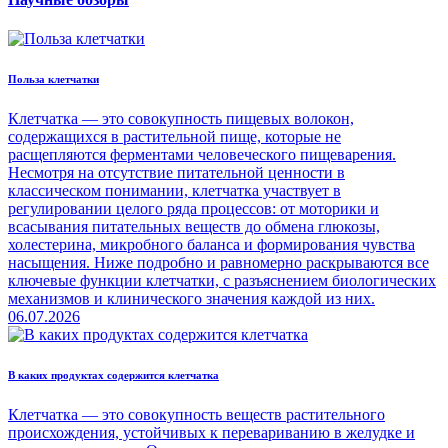
Польза клетчатки
Клетчатка — это совокупность пищевых волокон,
содержащихся в растительной пище, которые не
расщепляются ферментами человеческого пищеварения.
Несмотря на отсутствие питательной ценности в
классическом понимании, клетчатка участвует в
регулировании целого ряда процессов: от моторики и
всасывания питательных веществ до обмена глюкозы,
холестерина, микробного баланса и формирования чувства
насыщения. Ниже подробно и равномерно раскрываются все
ключевые функции клетчатки, с разъяснением биологических
механизмов и клинического значения каждой из них.
06.07.2026
В каких продуктах содержится клетчатка
Клетчатка — это совокупность веществ растительного
происхождения, устойчивых к перевариванию в желудке и