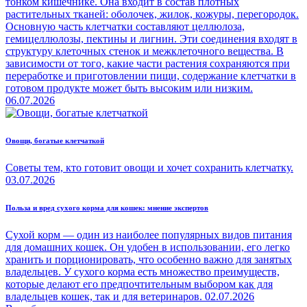
тонком кишечнике. Она входит в состав плотных
растительных тканей: оболочек, жилок, кожуры, перегородок.
Основную часть клетчатки составляют целлюлоза,
гемицеллюлозы, пектины и лигнин. Эти соединения входят в
структуру клеточных стенок и межклеточного вещества. В
зависимости от того, какие части растения сохраняются при
переработке и приготовлении пищи, содержание клетчатки в
готовом продукте может быть высоким или низким.
06.07.2026
Овощи, богатые клетчаткой
Советы тем, кто готовит овощи и хочет сохранить клетчатку.
03.07.2026
Польза и вред сухого корма для кошек: мнение экспертов
Сухой корм — один из наиболее популярных видов питания
для домашних кошек. Он удобен в использовании, его легко
хранить и порционировать, что особенно важно для занятых
владельцев. У сухого корма есть множество преимуществ,
которые делают его предпочтительным выбором как для
владельцев кошек, так и для ветеринаров.
02.07.2026