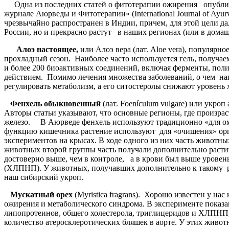
Одна из последних статей о фитотерапии ожирения опубли
журнале Аюрведы и Фитотерапии» (International Journal of Ayu
чрезвычайно распространен в Индии, причем, для этой цели д
России, но и прекрасно растут в наших регионах (или в домаш
Алоэ настоящее,
или Алоэ вера (лат. Alоe vеra), популярн
прохладный сезон. Наиболее часто используется гель, получае
и более 200 биоактивных соединений, включая ферменты, п
действием. Помимо лечения множества заболеваний, о чем нап
регулировать метаболизм, а его ситостеролы снижают уровень
Фенхель обыкновенный
(лат. Foenículum vulgаre) или укр
Авторы статьи указывают, что основные регионы, где произрас
железо. В Аюрведе фенхель используют традиционно «для омо
функцию кишечника растение используют для «очищения» орг
экспериментов на крысах. В ходе одного из них часть животн
животных второй группы часть получали дополнительно расти
достоверно выше, чем в контроле, а в крови был выше уровен
(ХЛПНП). У животных, получавших дополнительно к такому ра
наш сибирский укроп.
Мускатный орех
(Myristica fragrans). Хорошо известен у н
ожирения и метаболического синдрома. В эксперименте показа
липопротеинов, общего холестерола, триглицеридов и ХЛПНП, 
количество атеросклеротических бляшек в аорте. У этих живо