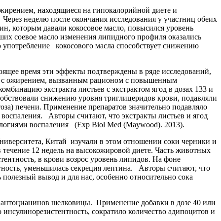
с ожирением, находящиеся на гипокалорийной диете и
. Через неделю после окончания исследования у участниц обеих
ин, которым давали кокосовое масло, повысился уровень
их соевое масло изменения липидного профиля оказались
о употребление кокосового масла способствует снижению
оящее время эти эффекты подтверждены в ряде исследований,
ам с ожирением, вызванным рационом с повышенным
комбинацию экстракта листьев с экстрактом ягод в дозах 133 и
пособствовали снижению уровня триглицеридов крови, подавляли
оза) печени. Применение препаратов значительно подавляло
 воспаления. Авторы считают, что экстракты листьев и ягод
ологиями воспаления (Exp Biol Med (Maywood). 2013).
верситета, Китай изучали в этом отношении соки черники и
течение 12 недель на высокожировой диете. Часть животных
тентность, в крови возрос уровень липидов. На фоне
тность, уменьшилась секреция лептина. Авторы считают, что
полезный вывод и для нас, особенно относительно сока
 антоцианинов шелковицы. Применение добавки в дозе 40 или
 инсулинорезистентность, сократило количество адипоцитов и