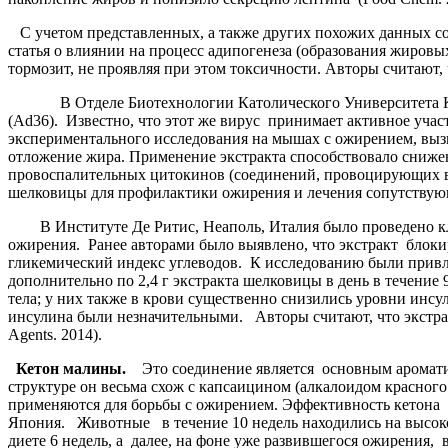
С учетом представленных, а также других похожих данных 
статья о влиянии на процесс адипогенеза (образования жировы
тормозит, не проявляя при этом токсичности. Авторы считают, 
В Отделе Биотехнологии Католического Университета Кореи
(Ad36). Известно, что этот же вирус принимает активное учас
экспериментального исследования на мышах с ожирением, выз
отложение жира. Применение экстракта способствовало сниж
провоспалительных цитокинов (соединений, провоцирующих в
шелковицы для профилактики ожирения и лечения сопутствующ
В Институте Де Ритис, Неаполь, Италия было проведено клин
ожирения. Ранее авторами было выявлено, что экстракт блоки
гликемический индекс углеводов. К исследованию были привле
дополнительно по 2,4 г экстракта шелковицы в день в течение 
тела; у них также в крови существенно снизились уровни инсу
инсулина были незначительными. Авторы считают, что экстра
Agents. 2014).
Кетон малины.
Это соединение является основным ароматич
структуре он весьма схож с капсаицином (алкалоидом красно
применяются для борьбы с ожирением. Эффективность кетон
Япония. Животные в течение 10 недель находились на высокож
диете 6 недель, а далее, на фоне уже развившегося ожирения