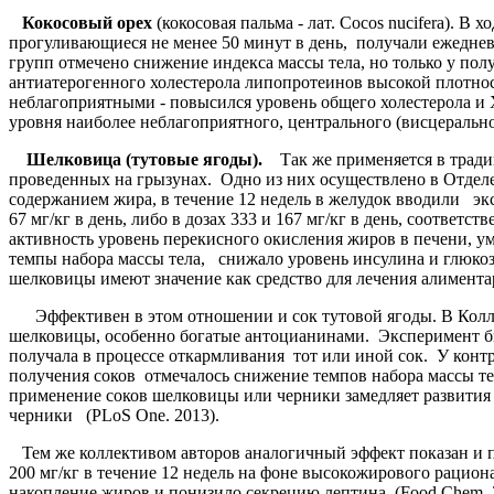
Кокосовый орех
(кокосовая пальма - лат. Cоcos nucifеra). 
прогуливающиеся не менее 50 минут в день, получали ежедневн
групп отмечено снижение индекса массы тела, но только у по
антиатерогенного холестерола липопротеинов высокой плотно
неблагоприятными - повысился уровень общего холестерола 
уровня наиболее неблагоприятного, центрального (висцераль
Шелковица (тутовые ягоды).
Так же применяется в традиц
проведенных на грызунах. Одно из них осуществлено в Отде
содержанием жира, в течение 12 недель в желудок вводили экст
67 мг/кг в день, либо в дозах 333 и 167 мг/кг в день, соотв
активность уровень перекисного окисления жиров в печени, у
темпы набора массы тела, снижало уровень инсулина и глюкоз
шелковицы имеют значение как средство для лечения алимента
Эффективен в этом отношении и сок тутовой ягоды. В Колл
шелковицы, особенно богатые антоцианинами. Эксперимент б
получала в процессе откармливания тот или иной сок. У контр
получения соков отмечалось снижение темпов набора массы те
применение соков шелковицы или черники замедляет развития 
черники (PLoS One. 2013).
Тем же коллективом авторов аналогичный эффект показан и 
200 мг/кг в течение 12 недель на фоне высокожирового рацио
накопление жиров и понизило секрецию лептина (Food Chem. 2