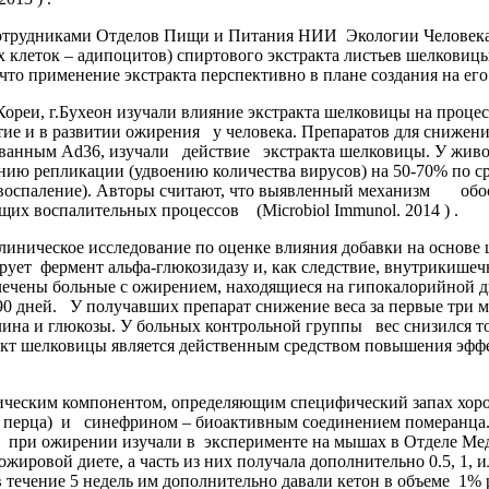
сотрудниками Отделов Пищи и Питания НИИ Экологии Человека
х клеток – адипоцитов) спиртового экстракта листьев шелковиц
что применение экстракта перспективно в плане создания на его 
, г.Бухеон изучали влияние экстракта шелковицы на процесс
тие и в развитии ожирения у человека. Препаратов для снижения
ванным Ad36, изучали действие экстракта шелковицы. У живот
ению репликации (удвоению количества вирусов) на 50-70% по
оспаление). Авторы считают, что выявленный механизм обосн
их воспалительных процессов (Microbiol Immunol. 2014 ) .
ическое исследование по оценке влияния добавки на основе ш
рует фермент альфа-глюкозидазу и, как следствие, внутрикише
чены больные с ожирением, находящиеся на гипокалорийной дие
90 дней. У получавших препарат снижение веса за первые три ме
лина и глюкозы. У больных контрольной группы вес снизился тол
кт шелковицы является действенным средством повышения эффе
еским компонентом, определяющим специфический запах хорош
го перца) и синефрином – биоактивным соединением померанца.
а при ожирении изучали в эксперименте на мышах в Отделе 
ировой диете, а часть из них получала дополнительно 0.5, 1,
, в течение 5 недель им дополнительно давали кетон в объеме 