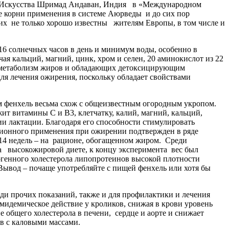
и Искусства Шримад Андаван, Индия в «Международном
вние корни применения в системе Аюрведы и до сих пор
них не только хорошо известны жителям Европы, в том числе и
 16 солнечных часов в день и минимум воды, особенно в
ая кальций, магний, цинк, хром и селен, 20 аминокислот из 22
х метаболизм жиров и обладающих детоксицирующим
для лечения ожирения, поскольку обладает свойствами
ам фенхель весьма схож с общеизвестным огородным укропом.
ит витамины С и В3, клетчатку, калий, магний, кальций,
 лактации. Благодаря его способности стимулировать
ионного применения при ожирении подтвержден в ряде
 14 недель – на рационе, обогащенном жиром. Среди
а высокожировой диете, к концу эксперимента вес был
огенного холестерола липопротеинов высокой плотности
Вывод – почаще употребляйте с пищей фенхель или хотя бы
реди прочих показаний, также и для профилактики и лечения
мидемическое действие у кроликов, снижая в крови уровень
 общего холестерола в печени, сердце и аорте и снижает
в с каловыми массами.