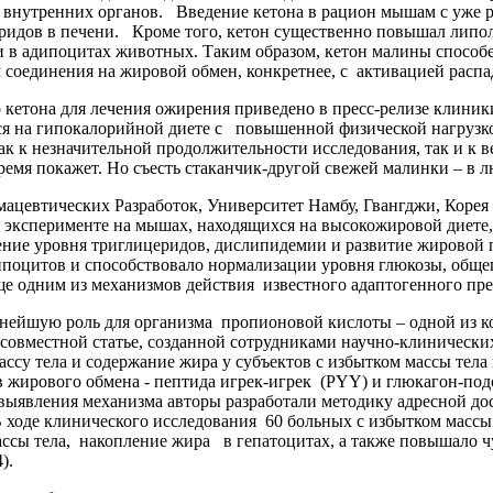
их внутренних органов. Введение кетона в рацион мышам с уже
дов в печени. Кроме того, кетон существенно повышал липоли
 в адипоцитах животных. Таким образом, кетон малины способе
соединения на жировой обмен, конкретнее, с активацией распад
тона для лечения ожирения приведено в пресс-релизе клиники 
я на гипокалорийной диете с повышенной физической нагрузкой
ак к незначительной продолжительности исследования, так и к в
время покажет. Но съесть стаканчик-другой свежей малинки – в 
цевтических Разработок, Университет Намбу, Гвангджи, Корея
в эксперименте на мышах, находящихся на высокожировой диете
ие уровня триглицеридов, дислипидемии и развитие жировой пече
оцитов и способствовало нормализации уровня глюкозы, общего
ще одним из механизмов действия известного адаптогенного пре
нейшую роль для организма пропионовой кислоты – одной из к
совместной статье, созданной сотрудниками научно-клинически
ассу тела и содержание жира у субъектов с избытком массы тел
в жирового обмена - пептида игрек-игрек (PYY) и глюкагон-по
выявления механизма авторы разработали методику адресной до
ходе клинического исследования 60 больных с избытком массы т
ссы тела, накопление жира в гепатоцитах, а также повышало чу
4).