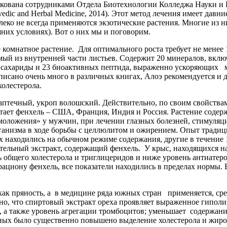
кована сотрудниками Отдела Биотехнологии Колледжа Науки 
rvedic and Herbal Medicine, 2014). Этот метод лечения имеет да
алеко не всегда применяются экзотические растения. Многие из 
них условиях). Вот о них мы и поговорим.
ое комнатное растение. Для оптимального роста требует не менее
мый из внутренней части листьев. Содержит 20 минералов, включ
олисахариды и 23 биоактивных пептида, выраженно ускоряющи
исано очень много в различных книгах, Алоэ рекомендуется и 
 холестерола.
оп аптечный, укроп волошский. Действительно, по своим свойств
тает фенхель – США, Франция, Индия и Россия. Растение содерж
ложения» у мужчин, при лечении глазных болезней, стимуляции
анизма в ходе борьбы с целлюлитом и ожирением. Опыт традиц
ых находились на обычном режиме содержания, другие в течение
тельный экстракт, содержащий фенхель. У крыс, находящихся н
ь общего холестерола и триглицеридов и ниже уровень антиатер
циону фенхель, все показатели находились в пределах нормы. 
ас как пряность, а в медицине ряда южных стран применяется, с
но, что спиртовый экстракт ореха проявляет выраженное гиполи
а также уровень агрегации тромбоцитов; уменьшает содержание
тных было существенно повышено выделение холестерола и жиро