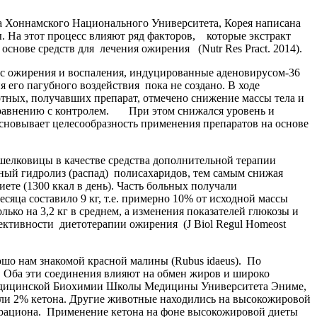
 Хоннамского Национального Университета, Корея написана
ы. На этот процесс влияют ряд факторов, которые экстракт
основе средств для лечения ожирения (Nutr Res Pract. 2014).
 ожирения и воспаления, индуцированные аденовирусом-36
 его пагубного воздействия пока не создано. В ходе
ных, получавших препарат, отмечено снижение массы тела и
 сравнению с контролем. При этом снижался уровень и
овывает целесообразность применения препаратов на основе
елковицы в качестве средства дополнительной терапии
чный гидролиз (распад) полисахаридов, тем самым снижая
те (1300 ккал в день). Часть больных получали
сяца составило 9 кг, т.е. примерно 10% от исходной массы
ько на 3,2 кг в среднем, а изменения показателей глюкозы и
ктивности диетотерапии ожирения (J Biol Regul Homeost
о нам знакомой красной малины (Rubus idaeus). По
 Оба эти соединения влияют на обмен жиров и широко
Медицинской Биохимии Школы Медицины Университета Эниме,
 или 2% кетона. Другие животные находились на высокожировой
1% рациона. Применение кетона на фоне высокожировой диеты