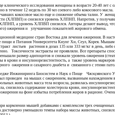
В ходе клинического исследования женщины в возрасте 20-40 лет 
о в течение 12 недель по 30 мл соевого либо кокосового масла
лучавших кокосовое масло еще и снижение объема талии. У женщ
сти (ХЛПВП) и снизился уровень ХЛПНП. Напротив, у получавш
и ХЛПНП, а уровень ХЛПВП снизился. Авторы делают вывод, чт
ного) ожирения и улучшению показателей жирового обмена.
ионной медицине стран Востока для лечения ожирения. В наст
ле пищи и Питания Университета Киунг Хи, Сеул, Корея. Мыш
ракт листьев растения в дозах 135 или 333 мг/кг в день, либо 
етственно. Токсичности экстракты не проявляли. Все препараты с
меньшали размер адипоцитов и снижали уровень ожирения (стеат
ы в крови и инсулинорезистентность, а также уровень маркеров
рного ожирения и сахарного диабета и связанного с этими пат
едже Инжиниринга Биосистем и Наук о Пище Чжэцзянского Уни
ыл проведен на мышах с ожирением, вызванным нахождением в 
ольных животных масса тела возросла, развилась инсулинорезис
ла, снизилось содержание холестерола крови, инсулинорезистен
ожирения на фоне избытка потребления жиров в рационе. Очень 
при кормлении мышей добавками с комплексом трех очищенных
на достоверно уменьшило темпы набора массы животных, снизило
013 ) .