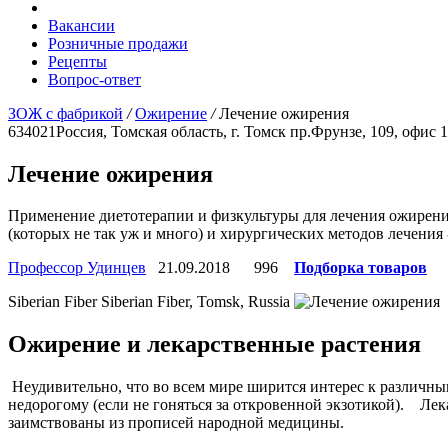
Вакансии
Розничные продажи
Рецепты
Вопрос-ответ
ЗОЖ с фабрикой
/
Ожирение
/
Лечение ожирения
634021
Россия, Томская область, г. Томск
пр.Фрунзе, 109, офис 
Лечение ожирения
Применение диетотерапии и физкультуры для лечения ожирения
(которых не так уж и много) и хирургических методов лечения 
Профессор Удинцев
21.09.2018
996
Подборка товаров
Siberian Fiber
Siberian Fiber, Tomsk, Russia
Ожирение и лекарственные растения
Неудивительно, что во всем мире ширится интерес к различны
недорогому (если не гоняться за откровенной экзотикой). Ле
заимствованы из прописей народной медицины.