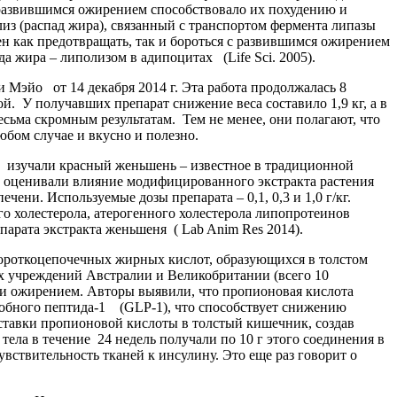
 развившимся ожирением способствовало их похудению и
з (распад жира), связанный с транспортом фермента липазы
н как предотвращать, так и бороться с развившимся ожирением
а жира – липолизом в адипоцитах (Life Sci. 2005).
Мэйо от 14 декабря 2014 г. Эта работа продолжалась 8
. У получавших препарат снижение веса составило 1,9 кг, а в
есьма скромным результатам. Тем не менее, они полагают, что
любом случае и вкусно и полезно.
 изучали красный женьшень – известное в традиционной
, оценивали влияние модифицированного экстракта растения
ни. Используемые дозы препарата – 0,1, 0,3 и 1,0 г/кг.
 холестерола, атерогенного холестерола липопротеинов
парата экстракта женьшеня ( Lab Anim Res 2014).
ороткоцепочечных жирных кислот, образующихся в толстом
х учреждений Австралии и Великобритании (всего 10
а и ожирением. Авторы выявили, что пропионовая кислота
добного пептида-1 (GLP-1), что способствует снижению
ставки пропионовой кислоты в толстый кишечник, создав
ела в течение 24 недель получали по 10 г этого соединения в
вствительность тканей к инсулину. Это еще раз говорит о