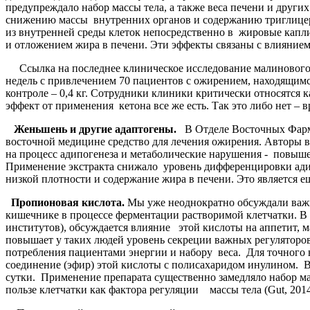
предупреждало набор массы тела, а также веса печени и друг
снижению массы внутренних органов и содержанию триглицери
из внутренней среды клеток непосредственно в жировые капли
и отложением жира в печени. Эти эффекты связаны с влиянием 
Ссылка на последнее клиническое исследование малинового ке
недель с привлечением 70 пациентов с ожирением, находящимс
контроле – 0,4 кг. Сотрудники клиники критически относятся к
эффект от применения кетона все же есть. Так это либо нет – 
Женьшень и другие адаптогены.
В Отделе Восточных Фарма
восточной медицине средство для лечения ожирения. Авторы 
на процесс адипогенеза и метаболические нарушения - повышен
Применение экстракта снижало уровень дифференцировки адип
низкой плотности и содержание жира в печени. Это является е
Пропионовая кислота.
Мы уже неоднократно обсуждали важ
кишечнике в процессе ферментации растворимой клетчатки. В 
институтов), обсуждается влияние этой кислоты на аппетит, м
повышает у таких людей уровень секреции важных регуляторо
потребления пациентами энергии и набору веса. Для точного 
соединение (эфир) этой кислоты с полисахаридом инулином. В 
сутки. Применение препарата существенно замедляло набор ма
пользе клетчатки как фактора регуляции массы тела (Gut, 201