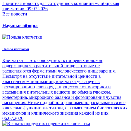
Приятная новость для сотрудников компании «Сибирская
клетчатка».
09.07.2026
Все новости
Научные обзоры
Польза клетчатки
Клетчатка — это совокупность пищевых волокон,
содержащихся в растительной пище, которые не
расщепляются ферментами человеческого пищеварения.
Несмотря на отсутствие питательной ценности в
классическом понимании, клетчатка участвует в
регулировании целого ряда процессов: от моторики и
всасывания питательных веществ до обмена глюкозы,
холестерина, микробного баланса и формирования чувства
насыщения. Ниже подробно и равномерно раскрываются все
ключевые функции клетчатки, с разъяснением биологических
механизмов и клинического значения каждой из них.
06.07.2026