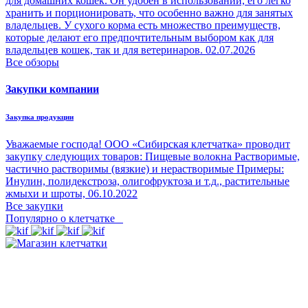
для домашних кошек. Он удобен в использовании, его легко
хранить и порционировать, что особенно важно для занятых
владельцев. У сухого корма есть множество преимуществ,
которые делают его предпочтительным выбором как для
владельцев кошек, так и для ветеринаров.
02.07.2026
Все обзоры
Закупки компании
Закупка продукции
Уважаемые господа! ООО «Сибирская клетчатка» проводит
закупку следующих товаров: Пищевые волокна Растворимые,
частично растворимы (вязкие) и нерастворимые Примеры:
Инулин, полидекстроза, олигофруктоза и т.д., растительные
жмыхи и шроты,
06.10.2022
Все закупки
Популярно о клетчатке