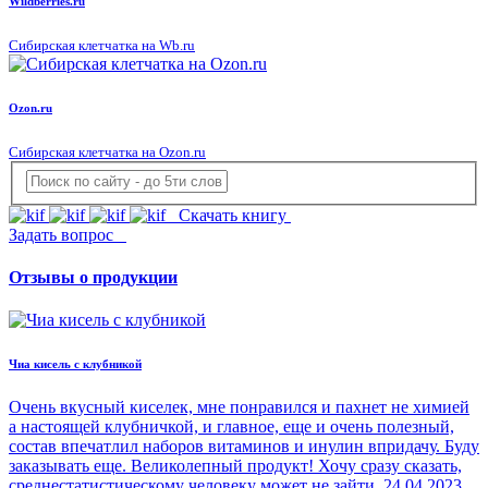
Wildberries.ru
Сибирская клетчатка на Wb.ru
Ozon.ru
Сибирская клетчатка на Ozon.ru
Скачать книгу
Задать вопрос
Отзывы о продукции
Чиа кисель с клубникой
Очень вкусный киселек, мне понравился и пахнет не химией
а настоящей клубничкой, и главное, еще и очень полезный,
состав впечатлил наборов витаминов и инулин впридачу. Буду
заказывать еще. Великолепный продукт! Хочу сразу сказать,
среднестатистическому человеку может не зайти.
24.04.2023