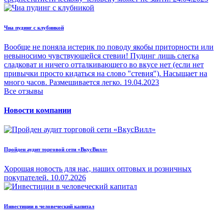
Чиа пудинг с клубникой
Вообще не поняла истерик по поводу якобы приторности или
невыносимо чувствующейся стевии! Пудинг лишь слегка
сладковат и ничего отталкивающего во вкусе нет (если нет
привычки просто кидаться на слово "стевия"). Насыщает на
много часов. Размешивается легко.
19.04.2023
Все отзывы
Новости компании
Пройден аудит торговой сети «ВкусВилл»
Хорошая новость для нас, наших оптовых и розничных
покупателей.
10.07.2026
Инвестиции в человеческий капитал