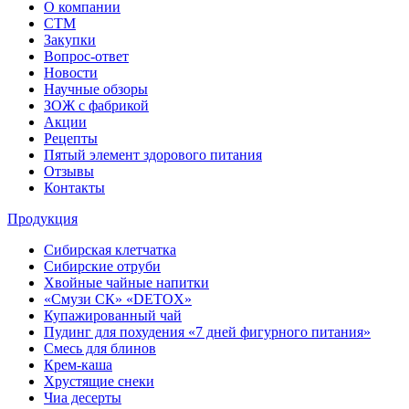
О компании
СТМ
Закупки
Вопрос-ответ
Новости
Научные обзоры
ЗОЖ с фабрикой
Акции
Рецепты
Пятый элемент здорового питания
Отзывы
Контакты
Продукция
Сибирская клетчатка
Сибирские отруби
Хвойные чайные напитки
«Смузи СК» «DETOX»
Купажированный чай
Пудинг для похудения «7 дней фигурного питания»
Смесь для блинов
Крем-каша
Хрустящие снеки
Чиа десерты