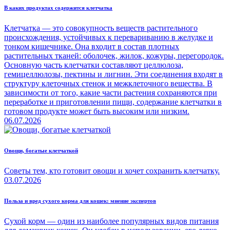
В каких продуктах содержится клетчатка
Клетчатка — это совокупность веществ растительного
происхождения, устойчивых к перевариванию в желудке и
тонком кишечнике. Она входит в состав плотных
растительных тканей: оболочек, жилок, кожуры, перегородок.
Основную часть клетчатки составляют целлюлоза,
гемицеллюлозы, пектины и лигнин. Эти соединения входят в
структуру клеточных стенок и межклеточного вещества. В
зависимости от того, какие части растения сохраняются при
переработке и приготовлении пищи, содержание клетчатки в
готовом продукте может быть высоким или низким.
06.07.2026
Овощи, богатые клетчаткой
Советы тем, кто готовит овощи и хочет сохранить клетчатку.
03.07.2026
Польза и вред сухого корма для кошек: мнение экспертов
Сухой корм — один из наиболее популярных видов питания