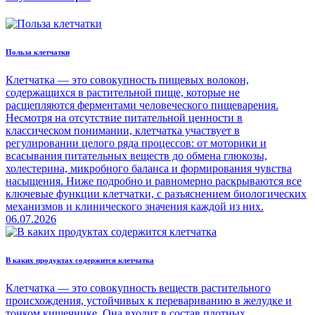
Польза клетчатки
Клетчатка — это совокупность пищевых волокон,
содержащихся в растительной пище, которые не
расщепляются ферментами человеческого пищеварения.
Несмотря на отсутствие питательной ценности в
классическом понимании, клетчатка участвует в
регулировании целого ряда процессов: от моторики и
всасывания питательных веществ до обмена глюкозы,
холестерина, микробного баланса и формирования чувства
насыщения. Ниже подробно и равномерно раскрываются все
ключевые функции клетчатки, с разъяснением биологических
механизмов и клинического значения каждой из них.
06.07.2026
В каких продуктах содержится клетчатка
Клетчатка — это совокупность веществ растительного
происхождения, устойчивых к перевариванию в желудке и
тонком кишечнике. Она входит в состав плотных