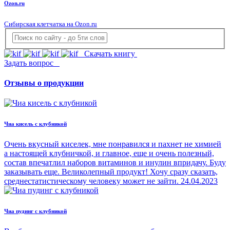
Ozon.ru
Сибирская клетчатка на Ozon.ru
Скачать книгу
Задать вопрос
Отзывы о продукции
Чиа кисель с клубникой
Очень вкусный киселек, мне понравился и пахнет не химией
а настоящей клубничкой, и главное, еще и очень полезный,
состав впечатлил наборов витаминов и инулин впридачу. Буду
заказывать еще. Великолепный продукт! Хочу сразу сказать,
среднестатистическому человеку может не зайти.
24.04.2023
Чиа пудинг с клубникой