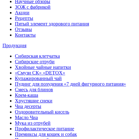
Научные обзоры
ЗОЖ с фабрикой
Акции
Рецепты
Пятый элемент здорового питания
Отзывы
Контакты
Продукция
Сибирская клетчатка
Сибирские отруби
Хвойные чайные напитки
«Смузи СК» «DETOX»
Купажированный чай
Пудинг для похудения «7 дней фигурного питания»
Смесь для блинов
Крем-каша
Хрустящие снеки
Чиа десерты
Оздоровительный кисель
Масло Чиа
Мука из отрубей
Профилактическое питание
Премиксы для кошек и собак