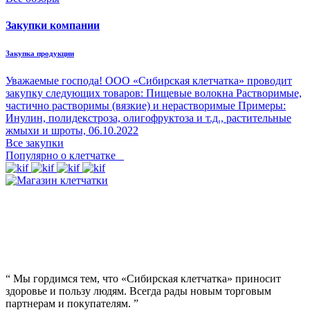
Закупки компании
Закупка продукции
Уважаемые господа! ООО «Сибирская клетчатка» проводит
закупку следующих товаров: Пищевые волокна Растворимые,
частично растворимы (вязкие) и нерастворимые Примеры:
Инулин, полидекстроза, олигофруктоза и т.д., растительные
жмыхи и шроты,
06.10.2022
Все закупки
Популярно о клетчатке
“
Мы гордимся тем, что «Сибирская клетчатка» приносит
здоровье и пользу людям. Всегда рады новым торговым
партнерам и покупателям.
”