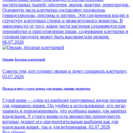
растительных тканей: оболочек, жилок, кожуры, перегородок.
Основную часть клетчатки составляют целлюлоза,
гемицеллюлозы, пектины и лигнин. Эти соединения входят в
структуру клеточных стенок и межклеточного вещества. В
зависимости от того, какие части растения сохраняются при
переработке и приготовлении пищи, содержание клетчатки в
готовом продукте может быть высоким или низким.
06.07.2026
Овощи, богатые клетчаткой
Советы тем, кто готовит овощи и хочет сохранить клетчатку.
03.07.2026
Польза и вред сухого корма для кошек: мнение экспертов
Сухой корм — один из наиболее популярных видов питания
для домашних кошек. Он удобен в использовании, его легко
хранить и порционировать, что особенно важно для занятых
владельцев. У сухого корма есть множество преимуществ,
которые делают его предпочтительным выбором как для
владельцев кошек, так и для ветеринаров.
02.07.2026
Все обзоры