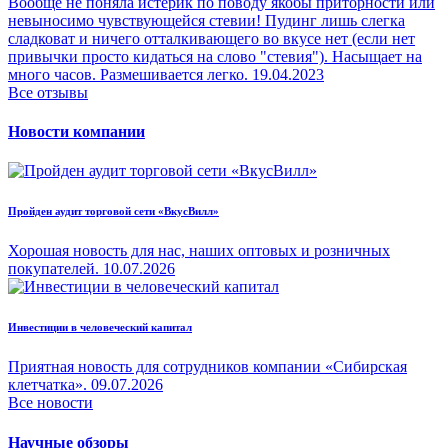
Вообще не поняла истерик по поводу якобы приторности или
невыносимо чувствующейся стевии! Пудинг лишь слегка
сладковат и ничего отталкивающего во вкусе нет (если нет
привычки просто кидаться на слово "стевия"). Насыщает на
много часов. Размешивается легко.
19.04.2023
Все отзывы
Новости компании
Пройден аудит торговой сети «ВкусВилл»
Хорошая новость для нас, наших оптовых и розничных
покупателей.
10.07.2026
Инвестиции в человеческий капитал
Приятная новость для сотрудников компании «Сибирская
клетчатка».
09.07.2026
Все новости
Научные обзоры