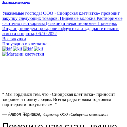
Закупка продукции
Уважаемые господа! ООО «Сибирская клетчатка» проводит
закупку следующих товаров: Пищевые волокна Растворимые,
частично растворимы (вязкие) и нерастворимые Примеры:
Инулин, полидекстроза, олигофруктоза и т.д., растительные
жмыхи и шроты,
06.10.2022
Все закупки
Популярно о клетчатке
“
Мы гордимся тем, что «Сибирская клетчатка» приносит
здоровье и пользу людям. Всегда рады новым торговым
партнерам и покупателям.
”
—
Антон Черников,
директор ООО «Сибирская клетчатка»