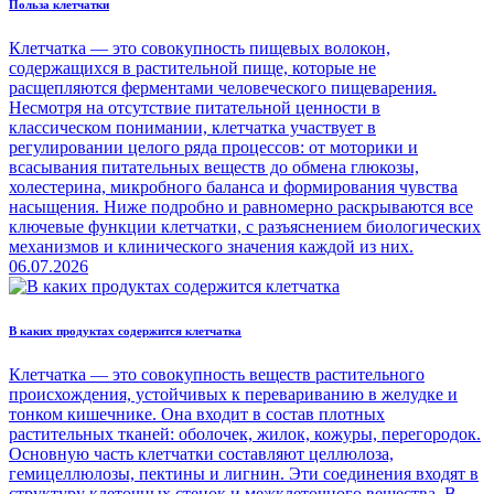
Польза клетчатки
Клетчатка — это совокупность пищевых волокон,
содержащихся в растительной пище, которые не
расщепляются ферментами человеческого пищеварения.
Несмотря на отсутствие питательной ценности в
классическом понимании, клетчатка участвует в
регулировании целого ряда процессов: от моторики и
всасывания питательных веществ до обмена глюкозы,
холестерина, микробного баланса и формирования чувства
насыщения. Ниже подробно и равномерно раскрываются все
ключевые функции клетчатки, с разъяснением биологических
механизмов и клинического значения каждой из них.
06.07.2026
В каких продуктах содержится клетчатка
Клетчатка — это совокупность веществ растительного
происхождения, устойчивых к перевариванию в желудке и
тонком кишечнике. Она входит в состав плотных
растительных тканей: оболочек, жилок, кожуры, перегородок.
Основную часть клетчатки составляют целлюлоза,
гемицеллюлозы, пектины и лигнин. Эти соединения входят в
структуру клеточных стенок и межклеточного вещества. В