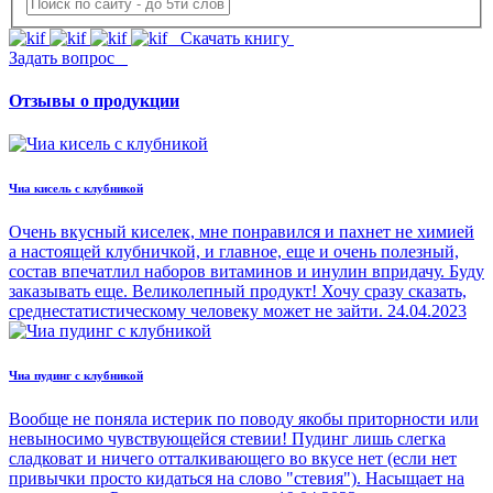
Скачать книгу
Задать вопрос
Отзывы о продукции
Чиа кисель с клубникой
Очень вкусный киселек, мне понравился и пахнет не химией
а настоящей клубничкой, и главное, еще и очень полезный,
состав впечатлил наборов витаминов и инулин впридачу. Буду
заказывать еще. Великолепный продукт! Хочу сразу сказать,
среднестатистическому человеку может не зайти.
24.04.2023
Чиа пудинг с клубникой
Вообще не поняла истерик по поводу якобы приторности или
невыносимо чувствующейся стевии! Пудинг лишь слегка
сладковат и ничего отталкивающего во вкусе нет (если нет
привычки просто кидаться на слово "стевия"). Насыщает на