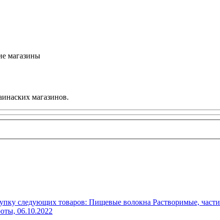
ие магазины
аинаских магазинов.
упку следующих товаров: Пищевые волокна Растворимые, части
роты,
06.10.2022