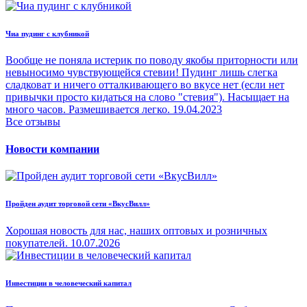
Чиа пудинг с клубникой
Вообще не поняла истерик по поводу якобы приторности или
невыносимо чувствующейся стевии! Пудинг лишь слегка
сладковат и ничего отталкивающего во вкусе нет (если нет
привычки просто кидаться на слово "стевия"). Насыщает на
много часов. Размешивается легко.
19.04.2023
Все отзывы
Новости компании
Пройден аудит торговой сети «ВкусВилл»
Хорошая новость для нас, наших оптовых и розничных
покупателей.
10.07.2026
Инвестиции в человеческий капитал