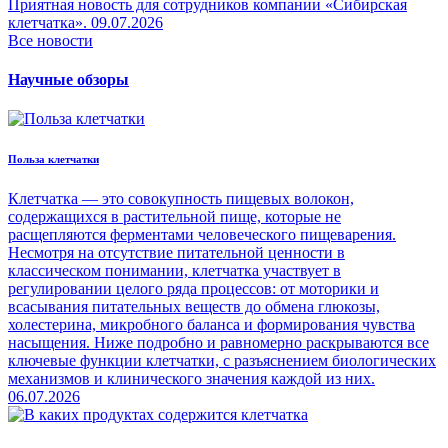
Приятная новость для сотрудников компании «Сибирская
клетчатка».
09.07.2026
Все новости
Научные обзоры
Польза клетчатки
Клетчатка — это совокупность пищевых волокон,
содержащихся в растительной пище, которые не
расщепляются ферментами человеческого пищеварения.
Несмотря на отсутствие питательной ценности в
классическом понимании, клетчатка участвует в
регулировании целого ряда процессов: от моторики и
всасывания питательных веществ до обмена глюкозы,
холестерина, микробного баланса и формирования чувства
насыщения. Ниже подробно и равномерно раскрываются все
ключевые функции клетчатки, с разъяснением биологических
механизмов и клинического значения каждой из них.
06.07.2026