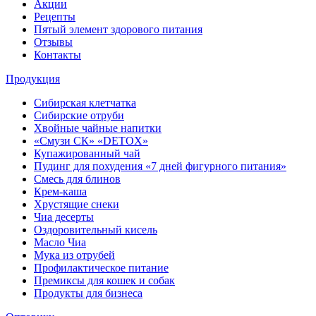
Акции
Рецепты
Пятый элемент здорового питания
Отзывы
Контакты
Продукция
Сибирская клетчатка
Сибирские отруби
Хвойные чайные напитки
«Смузи СК» «DETOX»
Купажированный чай
Пудинг для похудения «7 дней фигурного питания»
Смесь для блинов
Крем-каша
Хрустящие снеки
Чиа десерты
Оздоровительный кисель
Масло Чиа
Мука из отрубей
Профилактическое питание
Премиксы для кошек и собак
Продукты для бизнеса