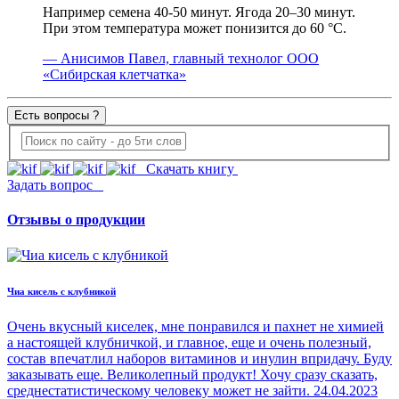
Например семена 40-50 минут. Ягода 20–30 минут.
При этом температура может понизится до 60 °C.
— Анисимов Павел, главный технолог ООО
«Сибирская клетчатка»
Есть вопросы ?
Скачать книгу
Задать вопрос
Отзывы о продукции
Чиа кисель с клубникой
Очень вкусный киселек, мне понравился и пахнет не химией
а настоящей клубничкой, и главное, еще и очень полезный,
состав впечатлил наборов витаминов и инулин впридачу. Буду
заказывать еще. Великолепный продукт! Хочу сразу сказать,
среднестатистическому человеку может не зайти.
24.04.2023