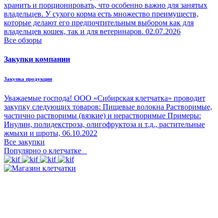
хранить и порционировать, что особенно важно для занятых
владельцев. У сухого корма есть множество преимуществ,
которые делают его предпочтительным выбором как для
владельцев кошек, так и для ветеринаров.
02.07.2026
Все обзоры
Закупки компании
Закупка продукции
Уважаемые господа! ООО «Сибирская клетчатка» проводит
закупку следующих товаров: Пищевые волокна Растворимые,
частично растворимы (вязкие) и нерастворимые Примеры:
Инулин, полидекстроза, олигофруктоза и т.д., растительные
жмыхи и шроты,
06.10.2022
Все закупки
Популярно о клетчатке