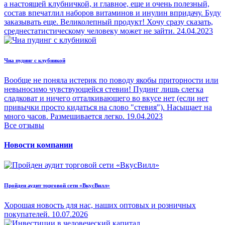
а настоящей клубничкой, и главное, еще и очень полезный,
состав впечатлил наборов витаминов и инулин впридачу. Буду
заказывать еще. Великолепный продукт! Хочу сразу сказать,
среднестатистическому человеку может не зайти.
24.04.2023
Чиа пудинг с клубникой
Вообще не поняла истерик по поводу якобы приторности или
невыносимо чувствующейся стевии! Пудинг лишь слегка
сладковат и ничего отталкивающего во вкусе нет (если нет
привычки просто кидаться на слово "стевия"). Насыщает на
много часов. Размешивается легко.
19.04.2023
Все отзывы
Новости компании
Пройден аудит торговой сети «ВкусВилл»
Хорошая новость для нас, наших оптовых и розничных
покупателей.
10.07.2026