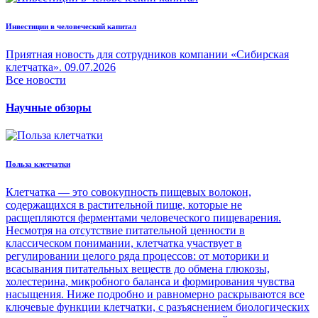
Инвестиции в человеческий капитал
Приятная новость для сотрудников компании «Сибирская
клетчатка».
09.07.2026
Все новости
Научные обзоры
Польза клетчатки
Клетчатка — это совокупность пищевых волокон,
содержащихся в растительной пище, которые не
расщепляются ферментами человеческого пищеварения.
Несмотря на отсутствие питательной ценности в
классическом понимании, клетчатка участвует в
регулировании целого ряда процессов: от моторики и
всасывания питательных веществ до обмена глюкозы,
холестерина, микробного баланса и формирования чувства
насыщения. Ниже подробно и равномерно раскрываются все
ключевые функции клетчатки, с разъяснением биологических