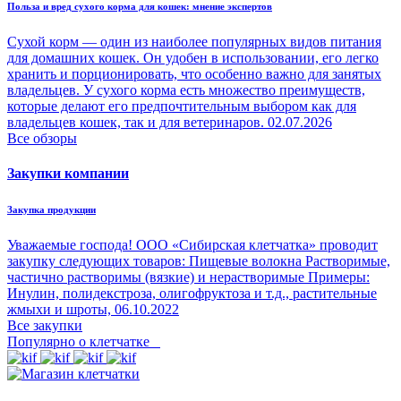
Польза и вред сухого корма для кошек: мнение экспертов
Сухой корм — один из наиболее популярных видов питания
для домашних кошек. Он удобен в использовании, его легко
хранить и порционировать, что особенно важно для занятых
владельцев. У сухого корма есть множество преимуществ,
которые делают его предпочтительным выбором как для
владельцев кошек, так и для ветеринаров.
02.07.2026
Все обзоры
Закупки компании
Закупка продукции
Уважаемые господа! ООО «Сибирская клетчатка» проводит
закупку следующих товаров: Пищевые волокна Растворимые,
частично растворимы (вязкие) и нерастворимые Примеры:
Инулин, полидекстроза, олигофруктоза и т.д., растительные
жмыхи и шроты,
06.10.2022
Все закупки
Популярно о клетчатке